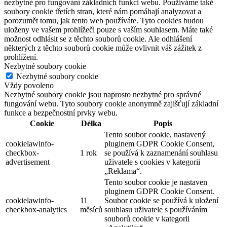
nezbytné pro fungování základních funkcí webu. Používáme také
soubory cookie třetích stran, které nám pomáhají analyzovat a
porozumět tomu, jak tento web používáte. Tyto cookies budou
uloženy ve vašem prohlížeči pouze s vaším souhlasem. Máte také
možnost odhlásit se z těchto souborů cookie. Ale odhlášení
některých z těchto souborů cookie může ovlivnit váš zážitek z
prohlížení.
Nezbytné soubory cookie
Nezbytné soubory cookie
Vždy povoleno
Nezbytné soubory cookie jsou naprosto nezbytné pro správné
fungování webu. Tyto soubory cookie anonymně zajišťují základní
funkce a bezpečnostní prvky webu.
Cookie
Délka
Popis
Tento soubor cookie, nastavený
cookielawinfo-
pluginem GDPR Cookie Consent,
checkbox-
1 rok
se používá k zaznamenání souhlasu
advertisement
uživatele s cookies v kategorii
„Reklama“.
Tento soubor cookie je nastaven
pluginem GDPR Cookie Consent.
cookielawinfo-
11
Soubor cookie se používá k uložení
checkbox-analytics
měsíců
souhlasu uživatele s používáním
souborů cookie v kategorii