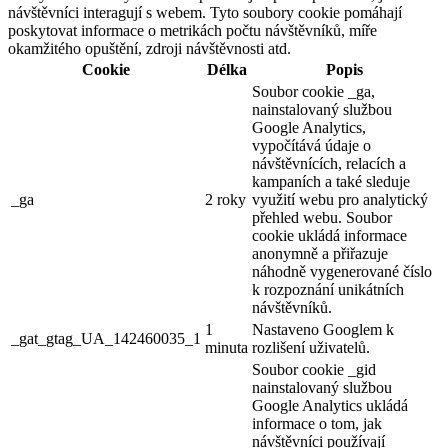
návštěvníci interagují s webem. Tyto soubory cookie pomáhají
poskytovat informace o metrikách počtu návštěvníků, míře
okamžitého opuštění, zdroji návštěvnosti atd.
Cookie
Délka
Popis
Soubor cookie _ga,
nainstalovaný službou
Google Analytics,
vypočítává údaje o
návštěvnících, relacích a
kampaních a také sleduje
_ga
2 roky
využití webu pro analytický
přehled webu. Soubor
cookie ukládá informace
anonymně a přiřazuje
náhodně vygenerované číslo
k rozpoznání unikátních
návštěvníků.
1
Nastaveno Googlem k
_gat_gtag_UA_142460035_1
minuta
rozlišení uživatelů.
Soubor cookie _gid
nainstalovaný službou
Google Analytics ukládá
informace o tom, jak
návštěvníci používají