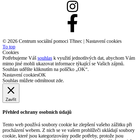
©
2026 Centrum sociální pomoci Třinec |
Nastavení cookies
To top
Cookies
Potřebujeme Váš
souhlas
k využití jednotlivých dat, abychom Vám
mimo jiné mohli ukazovat informace týkající se Vašich zájmů.
Souhlas udělíte kliknutím na políčko „OK“.
Nastavení cookies
OK
Souhlas můžete odmítnout
zde
.
Zavřít
Přehled ochrany osobních údajů
Tento web používá soubory cookie ke zlepšení vašeho zážitku při
procházení webem. Z nich se ve vašem prohlížeči ukládají soubory
cookie, které jsou kategorizovány podle potřeby, protože jsou