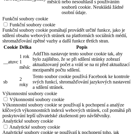
měsíců
nebo nesouhlasil s používáním
souborů cookie. Neukládá žádné
osobní údaje.
Funkční soubory cookie
Funkční soubory cookie
Funkční soubory cookie pomáhají provádět určité funkce, jako je
sdílení obsahu webových stránek na platformách sociálních médií,
shromažďování zpětné vazby a další funkce třetích stran.
Cookie
Délka
Popis
AddThis nastavuje tento soubor cookie tak, aby
1 rok
bylo zajištěno, že se při sdílení stránky zobrazí
__atuvc
1
aktualizovaný počet a vrátí se na ni před aktualizací
měsíc
mezipaměti počtu sdílení.
Tento soubor cookie používá Facebook ke kontrole
2
sb
svých funkcí, shromažďování jazykových nastavení
roky
a sdílení stránek.
Výkonnostní soubory cookie
Výkonnostní soubory cookie
Výkonnostní soubory cookie se používají k pochopení a analýze
klíčových výkonnostních indexů webových stránek, což pomáhá při
poskytování lepší uživatelské zkušenosti pro návštěvníky.
Analytické soubory cookie
Analytické soubory cookie
Analytické soubory cookie se používají k pochopení toho, jak