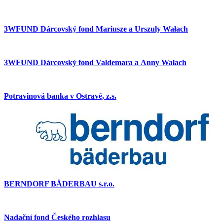
3WFUND Dárcovský fond Mariusze a Urszuly Wałach
3WFUND Dárcovský fond Valdemara a Anny Walach
Potravinová banka v Ostravě, z.s.
BERNDORF BÄDERBAU s.r.o.
Nadační fond Českého rozhlasu