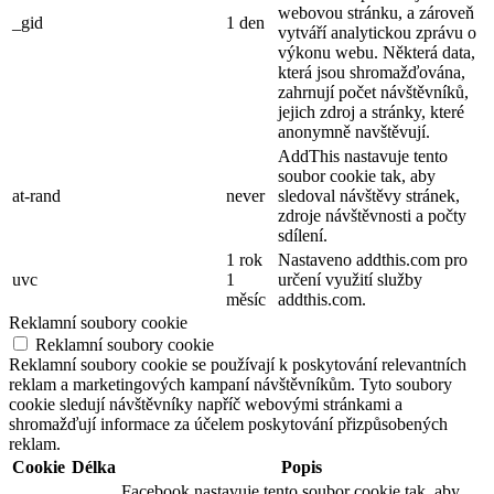
webovou stránku, a zároveň
_gid
1 den
vytváří analytickou zprávu o
výkonu webu. Některá data,
která jsou shromažďována,
zahrnují počet návštěvníků,
jejich zdroj a stránky, které
anonymně navštěvují.
AddThis nastavuje tento
soubor cookie tak, aby
at-rand
never
sledoval návštěvy stránek,
zdroje návštěvnosti a počty
sdílení.
1 rok
Nastaveno addthis.com pro
uvc
1
určení využití služby
měsíc
addthis.com.
Reklamní soubory cookie
Reklamní soubory cookie
Reklamní soubory cookie se používají k poskytování relevantních
reklam a marketingových kampaní návštěvníkům. Tyto soubory
cookie sledují návštěvníky napříč webovými stránkami a
shromažďují informace za účelem poskytování přizpůsobených
reklam.
Cookie
Délka
Popis
Facebook nastavuje tento soubor cookie tak, aby