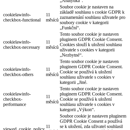
„Analytika“.
Soubor cookie je nastaven na
základě souhlasu s cookie GDPR k
cookielawinfo-
11
zaznamenání souhlasu uživatele pro
checkbox-functional
měsíců
soubory cookie v kategorii
„Funkční“.
Tento soubor cookie je nastaven
pluginem GDPR Cookie Consent.
cookielawinfo-
11
Cookies slouží k uložení souhlasu
checkbox-necessary
měsíců
uživatele s cookies v kategorii
„Nezbytné“.
Tento soubor cookie je nastaven
pluginem GDPR Cookie Consent.
cookielawinfo-
11
Cookie se používá k uložení
checkbox-others
měsíců
souhlasu uživatele s cookies v
kategorii „Jiné.
Tento soubor cookie je nastaven
cookielawinfo-
pluginem GDPR Cookie Consent.
11
checkbox-
Cookie se používá k uložení
měsíců
performance
souhlasu uživatele s cookies v
kategorii „Výkon“.
Soubor cookie je nastaven pluginem
GDPR Cookie Consent a používá
11
se k uložení, zda uživatel souhlasil
viewed_cookie_policy