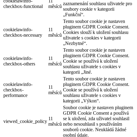
cookielawinfo-
11
zaznamenání souhlasu uživatele pro
checkbox-functional
měsíců
soubory cookie v kategorii
„Funkční“.
Tento soubor cookie je nastaven
pluginem GDPR Cookie Consent.
cookielawinfo-
11
Cookies slouží k uložení souhlasu
checkbox-necessary
měsíců
uživatele s cookies v kategorii
„Nezbytné“.
Tento soubor cookie je nastaven
pluginem GDPR Cookie Consent.
cookielawinfo-
11
Cookie se používá k uložení
checkbox-others
měsíců
souhlasu uživatele s cookies v
kategorii „Jiné.
Tento soubor cookie je nastaven
cookielawinfo-
pluginem GDPR Cookie Consent.
11
checkbox-
Cookie se používá k uložení
měsíců
performance
souhlasu uživatele s cookies v
kategorii „Výkon“.
Soubor cookie je nastaven pluginem
GDPR Cookie Consent a používá
11
se k uložení, zda uživatel souhlasil
viewed_cookie_policy
měsíců
nebo nesouhlasil s používáním
souborů cookie. Neukládá žádné
osobní údaje.