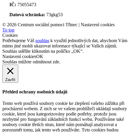
IČ:
75055473
Datová schránka:
73gkg53
©
2026 Centrum sociální pomoci Třinec |
Nastavení cookies
To top
Cookies
Potřebujeme Váš
souhlas
k využití jednotlivých dat, abychom Vám
mimo jiné mohli ukazovat informace týkající se Vašich zájmů.
Souhlas udělíte kliknutím na políčko „OK“.
Nastavení cookies
OK
Souhlas můžete odmítnout
zde
.
Zavřít
Přehled ochrany osobních údajů
Tento web používá soubory cookie ke zlepšení vašeho zážitku při
procházení webem. Z nich se ve vašem prohlížeči ukládají soubory
cookie, které jsou kategorizovány podle potřeby, protože jsou
nezbytné pro fungování základních funkcí webu. Používáme také
soubory cookie třetích stran, které nám pomáhají analyzovat a
porozumět tomu, jak tento web používáte. Tyto cookies budou