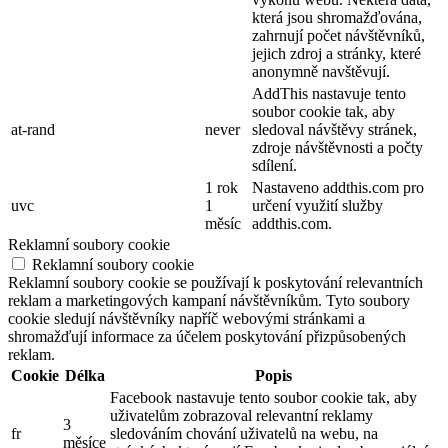
která jsou shromažďována,
zahrnují počet návštěvníků,
jejich zdroj a stránky, které
anonymně navštěvují.
AddThis nastavuje tento
soubor cookie tak, aby
at-rand
never
sledoval návštěvy stránek,
zdroje návštěvnosti a počty
sdílení.
1 rok
Nastaveno addthis.com pro
uvc
1
určení využití služby
měsíc
addthis.com.
Reklamní soubory cookie
Reklamní soubory cookie
Reklamní soubory cookie se používají k poskytování relevantních
reklam a marketingových kampaní návštěvníkům. Tyto soubory
cookie sledují návštěvníky napříč webovými stránkami a
shromažďují informace za účelem poskytování přizpůsobených
reklam.
Cookie
Délka
Popis
Facebook nastavuje tento soubor cookie tak, aby
uživatelům zobrazoval relevantní reklamy
3
fr
sledováním chování uživatelů na webu, na
měsíce