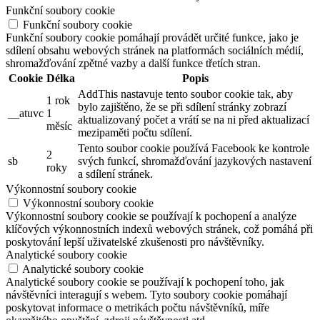
Funkční soubory cookie
Funkční soubory cookie
Funkční soubory cookie pomáhají provádět určité funkce, jako je
sdílení obsahu webových stránek na platformách sociálních médií,
shromažďování zpětné vazby a další funkce třetích stran.
Cookie
Délka
Popis
AddThis nastavuje tento soubor cookie tak, aby
1 rok
bylo zajištěno, že se při sdílení stránky zobrazí
__atuvc
1
aktualizovaný počet a vrátí se na ni před aktualizací
měsíc
mezipaměti počtu sdílení.
Tento soubor cookie používá Facebook ke kontrole
2
sb
svých funkcí, shromažďování jazykových nastavení
roky
a sdílení stránek.
Výkonnostní soubory cookie
Výkonnostní soubory cookie
Výkonnostní soubory cookie se používají k pochopení a analýze
klíčových výkonnostních indexů webových stránek, což pomáhá při
poskytování lepší uživatelské zkušenosti pro návštěvníky.
Analytické soubory cookie
Analytické soubory cookie
Analytické soubory cookie se používají k pochopení toho, jak
návštěvníci interagují s webem. Tyto soubory cookie pomáhají
poskytovat informace o metrikách počtu návštěvníků, míře