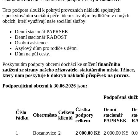
Tato podpora slouží k pokrytí provozních nákladů spojených
s poskytováním sociální péče lidem s trvalým bydlištěm v daných
obcích, kteří využívají naše sociální služby:
Denní stacionář PAPRSEK
Denní stacionář RADOST
Osobní asistence
Azylový dům pro rodiče s dětmi
Dům na půl cesty.
Poskytnutím podpory obcemi dochází ke snížení
finančního
zatížení ze strany našeho zřizovatele, statutárního města Třinec,
který nám poskytuje k dokrytí nákladů příspěvek na provoz.
Podporujícími obcemi k 30.06.2026 jsou:
Podpořená služb
Částka
Denní
De
Číslo
Celkem
Obec/město
podpory
stacionář
sta
řádku
klientů
celkem
PAPRSEK
R
1
Bocanovice
2
2 000,00 Kč
2 000,00 Kč
0,