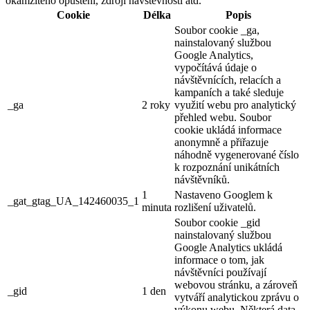
okamžitého opuštění, zdroji návštěvnosti atd.
Cookie
Délka
Popis
Soubor cookie _ga,
nainstalovaný službou
Google Analytics,
vypočítává údaje o
návštěvnících, relacích a
kampaních a také sleduje
_ga
2 roky
využití webu pro analytický
přehled webu. Soubor
cookie ukládá informace
anonymně a přiřazuje
náhodně vygenerované číslo
k rozpoznání unikátních
návštěvníků.
1
Nastaveno Googlem k
_gat_gtag_UA_142460035_1
minuta
rozlišení uživatelů.
Soubor cookie _gid
nainstalovaný službou
Google Analytics ukládá
informace o tom, jak
návštěvníci používají
webovou stránku, a zároveň
_gid
1 den
vytváří analytickou zprávu o
výkonu webu. Některá data,