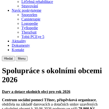
Léčebná rehabilitace
Stravování
Navíc poskytujeme
Snoezelen
Canisterapie
Logopedie
Tyflopedie
TheraSuit
Tobii PCEye 5
Aktuality
Dokumenty
Kontakt
Hledat
Menu
Spolupráce s okolními obcemi
2026
Dary a dotace okolních obcí pro rok 2026
Centrum sociální pomoci Třinec,
příspěvková organizace
,
obdržela na základě darovacích a dotačních smluv uzavřených
s okolními obcemi k 30.06.2026 podporu ve výši
78.900
Kč
.