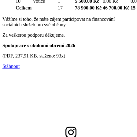
10
Votice
1
5 500,00 Kč
0,00 Kč
0,
Celkem
17
78 900,00 Kč
46 700,00 Kč
15
Vážíme si toho, že máte zájem participovat na financování
sociálních služeb pro své občany.
Za veškerou podporu děkujeme.
Spolupráce s okolními obcemi 2026
(PDF, 237,91 KB, staženo: 93x)
Stáhnout
558 332 167
info@csptrinec.cz