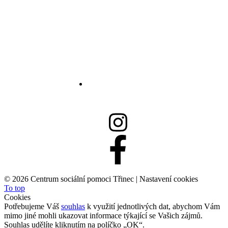
558 332 167
info@csptrinec.cz
©
2026 Centrum sociální pomoci Třinec |
Nastavení cookies
To top
Cookies
Potřebujeme Váš
souhlas
k využití jednotlivých dat, abychom Vám
mimo jiné mohli ukazovat informace týkající se Vašich zájmů.
Souhlas udělíte kliknutím na políčko „OK“.