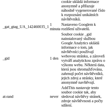
cookie ukládá informace
anonymně a přiřazuje
náhodně vygenerované číslo
k rozpoznání unikátních
návštěvníků.
1
Nastaveno Googlem k
_gat_gtag_UA_142460035_1
minuta
rozlišení uživatelů.
Soubor cookie _gid
nainstalovaný službou
Google Analytics ukládá
informace o tom, jak
návštěvníci používají
webovou stránku, a zároveň
_gid
1 den
vytváří analytickou zprávu o
výkonu webu. Některá data,
která jsou shromažďována,
zahrnují počet návštěvníků,
jejich zdroj a stránky, které
anonymně navštěvují.
AddThis nastavuje tento
soubor cookie tak, aby
at-rand
never
sledoval návštěvy stránek,
zdroje návštěvnosti a počty
sdílení.