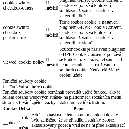
pluginem GDPR Cookie Consent.
cookielawinfo-
11
Cookie se používá k uložení
checkbox-others
měsíců
souhlasu uživatele s cookies v
kategorii „Jiné.
Tento soubor cookie je nastaven
cookielawinfo-
pluginem GDPR Cookie Consent.
11
checkbox-
Cookie se používá k uložení
měsíců
performance
souhlasu uživatele s cookies v
kategorii „Výkon“.
Soubor cookie je nastaven pluginem
GDPR Cookie Consent a používá
11
se k uložení, zda uživatel souhlasil
viewed_cookie_policy
měsíců
nebo nesouhlasil s používáním
souborů cookie. Neukládá žádné
osobní údaje.
Funkční soubory cookie
Funkční soubory cookie
Funkční soubory cookie pomáhají provádět určité funkce, jako je
sdílení obsahu webových stránek na platformách sociálních médií,
shromažďování zpětné vazby a další funkce třetích stran.
Cookie
Délka
Popis
AddThis nastavuje tento soubor cookie tak, aby
1 rok
bylo zajištěno, že se při sdílení stránky zobrazí
__atuvc
1
aktualizovaný počet a vrátí se na ni před aktualizací
měsíc