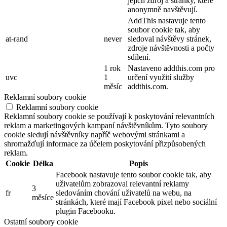
jejich zdroj a stránky, které
anonymně navštěvují.
AddThis nastavuje tento
soubor cookie tak, aby
at-rand
never
sledoval návštěvy stránek,
zdroje návštěvnosti a počty
sdílení.
1 rok
Nastaveno addthis.com pro
uvc
1
určení využití služby
měsíc
addthis.com.
Reklamní soubory cookie
Reklamní soubory cookie
Reklamní soubory cookie se používají k poskytování relevantních
reklam a marketingových kampaní návštěvníkům. Tyto soubory
cookie sledují návštěvníky napříč webovými stránkami a
shromažďují informace za účelem poskytování přizpůsobených
reklam.
Cookie
Délka
Popis
Facebook nastavuje tento soubor cookie tak, aby
uživatelům zobrazoval relevantní reklamy
3
fr
sledováním chování uživatelů na webu, na
měsíce
stránkách, které mají Facebook pixel nebo sociální
plugin Facebooku.
Ostatní soubory cookie