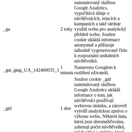
nainstalovaný službou
Google Analytics,
vypočítává údaje o
návštěvnících, relacích a
kampaních a také sleduje
_ga
2 roky
využití webu pro analytický
přehled webu. Soubor
cookie ukládá informace
anonymně a přiřazuje
náhodně vygenerované číslo
k rozpoznání unikátních
návštěvníků.
1
Nastaveno Googlem k
_gat_gtag_UA_142460035_1
minuta
rozlišení uživatelů.
Soubor cookie _gid
nainstalovaný službou
Google Analytics ukládá
informace o tom, jak
návštěvníci používají
webovou stránku, a zároveň
_gid
1 den
vytváří analytickou zprávu o
výkonu webu. Některá data,
která jsou shromažďována,
zahrnují počet návštěvníků,