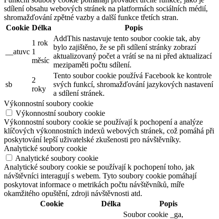
sdílení obsahu webových stránek na platformách sociálních médií,
shromažďování zpětné vazby a další funkce třetích stran.
Cookie
Délka
Popis
AddThis nastavuje tento soubor cookie tak, aby
1 rok
bylo zajištěno, že se při sdílení stránky zobrazí
__atuvc
1
aktualizovaný počet a vrátí se na ni před aktualizací
měsíc
mezipaměti počtu sdílení.
Tento soubor cookie používá Facebook ke kontrole
2
sb
svých funkcí, shromažďování jazykových nastavení
roky
a sdílení stránek.
Výkonnostní soubory cookie
Výkonnostní soubory cookie
Výkonnostní soubory cookie se používají k pochopení a analýze
klíčových výkonnostních indexů webových stránek, což pomáhá při
poskytování lepší uživatelské zkušenosti pro návštěvníky.
Analytické soubory cookie
Analytické soubory cookie
Analytické soubory cookie se používají k pochopení toho, jak
návštěvníci interagují s webem. Tyto soubory cookie pomáhají
poskytovat informace o metrikách počtu návštěvníků, míře
okamžitého opuštění, zdroji návštěvnosti atd.
Cookie
Délka
Popis
Soubor cookie _ga,