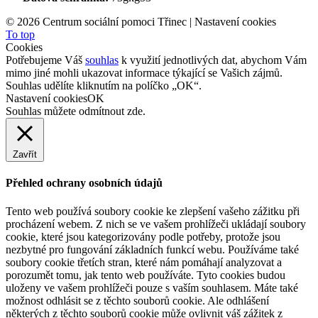
©
2026 Centrum sociální pomoci Třinec |
Nastavení cookies
To top
Cookies
Potřebujeme Váš
souhlas
k využití jednotlivých dat, abychom Vám
mimo jiné mohli ukazovat informace týkající se Vašich zájmů.
Souhlas udělíte kliknutím na políčko „OK“.
Nastavení cookies
OK
Souhlas můžete odmítnout
zde
.
Zavřít
Přehled ochrany osobních údajů
Tento web používá soubory cookie ke zlepšení vašeho zážitku při
procházení webem. Z nich se ve vašem prohlížeči ukládají soubory
cookie, které jsou kategorizovány podle potřeby, protože jsou
nezbytné pro fungování základních funkcí webu. Používáme také
soubory cookie třetích stran, které nám pomáhají analyzovat a
porozumět tomu, jak tento web používáte. Tyto cookies budou
uloženy ve vašem prohlížeči pouze s vaším souhlasem. Máte také
možnost odhlásit se z těchto souborů cookie. Ale odhlášení
některých z těchto souborů cookie může ovlivnit váš zážitek z