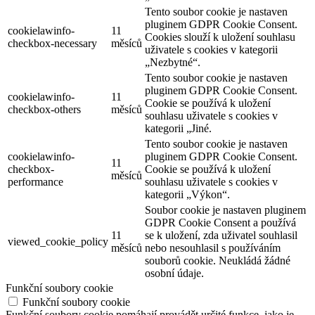
Tento soubor cookie je nastaven
pluginem GDPR Cookie Consent.
cookielawinfo-
11
Cookies slouží k uložení souhlasu
checkbox-necessary
měsíců
uživatele s cookies v kategorii
„Nezbytné“.
Tento soubor cookie je nastaven
pluginem GDPR Cookie Consent.
cookielawinfo-
11
Cookie se používá k uložení
checkbox-others
měsíců
souhlasu uživatele s cookies v
kategorii „Jiné.
Tento soubor cookie je nastaven
cookielawinfo-
pluginem GDPR Cookie Consent.
11
checkbox-
Cookie se používá k uložení
měsíců
performance
souhlasu uživatele s cookies v
kategorii „Výkon“.
Soubor cookie je nastaven pluginem
GDPR Cookie Consent a používá
11
se k uložení, zda uživatel souhlasil
viewed_cookie_policy
měsíců
nebo nesouhlasil s používáním
souborů cookie. Neukládá žádné
osobní údaje.
Funkční soubory cookie
Funkční soubory cookie
Funkční soubory cookie pomáhají provádět určité funkce, jako je