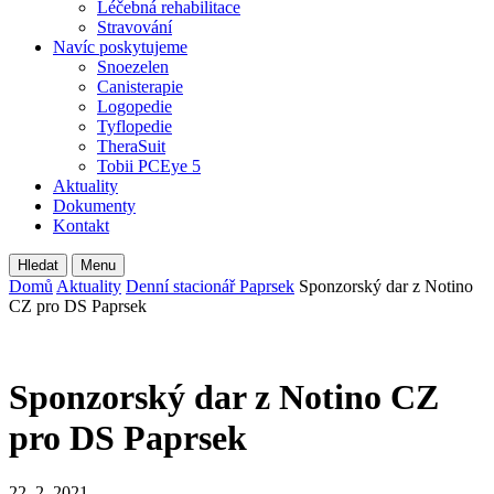
Léčebná rehabilitace
Stravování
Navíc poskytujeme
Snoezelen
Canisterapie
Logopedie
Tyflopedie
TheraSuit
Tobii PCEye 5
Aktuality
Dokumenty
Kontakt
Hledat
Menu
Domů
Aktuality
Denní stacionář Paprsek
Sponzorský dar z Notino
CZ pro DS Paprsek
Sponzorský dar z Notino CZ
pro DS Paprsek
22. 2. 2021