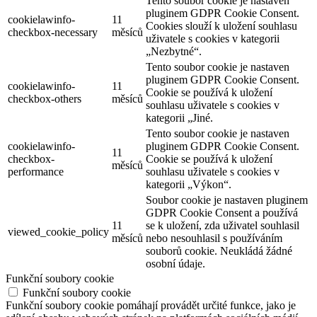
Tento soubor cookie je nastaven
pluginem GDPR Cookie Consent.
cookielawinfo-
11
Cookies slouží k uložení souhlasu
checkbox-necessary
měsíců
uživatele s cookies v kategorii
„Nezbytné“.
Tento soubor cookie je nastaven
pluginem GDPR Cookie Consent.
cookielawinfo-
11
Cookie se používá k uložení
checkbox-others
měsíců
souhlasu uživatele s cookies v
kategorii „Jiné.
Tento soubor cookie je nastaven
cookielawinfo-
pluginem GDPR Cookie Consent.
11
checkbox-
Cookie se používá k uložení
měsíců
performance
souhlasu uživatele s cookies v
kategorii „Výkon“.
Soubor cookie je nastaven pluginem
GDPR Cookie Consent a používá
11
se k uložení, zda uživatel souhlasil
viewed_cookie_policy
měsíců
nebo nesouhlasil s používáním
souborů cookie. Neukládá žádné
osobní údaje.
Funkční soubory cookie
Funkční soubory cookie
Funkční soubory cookie pomáhají provádět určité funkce, jako je