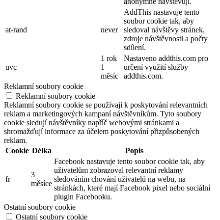
anonymně navštěvují.
AddThis nastavuje tento
soubor cookie tak, aby
at-rand
never
sledoval návštěvy stránek,
zdroje návštěvnosti a počty
sdílení.
1 rok
Nastaveno addthis.com pro
uvc
1
určení využití služby
měsíc
addthis.com.
Reklamní soubory cookie
Reklamní soubory cookie
Reklamní soubory cookie se používají k poskytování relevantních
reklam a marketingových kampaní návštěvníkům. Tyto soubory
cookie sledují návštěvníky napříč webovými stránkami a
shromažďují informace za účelem poskytování přizpůsobených
reklam.
Cookie
Délka
Popis
Facebook nastavuje tento soubor cookie tak, aby
uživatelům zobrazoval relevantní reklamy
3
fr
sledováním chování uživatelů na webu, na
měsíce
stránkách, které mají Facebook pixel nebo sociální
plugin Facebooku.
Ostatní soubory cookie
Ostatní soubory cookie