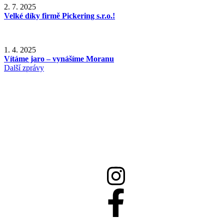
2. 7. 2025
Velké díky firmě Pickering s.r.o.!
1. 4. 2025
Vítáme jaro – vynášíme Moranu
Další zprávy
558 332 167
info@csptrinec.cz