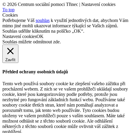
©
2026 Centrum sociální pomoci Třinec |
Nastavení cookies
To top
Cookies
Potřebujeme Váš
souhlas
k využití jednotlivých dat, abychom Vám
mimo jiné mohli ukazovat informace týkající se Vašich zájmů.
Souhlas udělíte kliknutím na políčko „OK“.
Nastavení cookies
OK
Souhlas můžete odmítnout
zde
.
Zavřít
Přehled ochrany osobních údajů
Tento web používá soubory cookie ke zlepšení vašeho zážitku při
procházení webem. Z nich se ve vašem prohlížeči ukládají soubory
cookie, které jsou kategorizovány podle potřeby, protože jsou
nezbytné pro fungování základních funkcí webu. Používáme také
soubory cookie třetích stran, které nám pomáhají analyzovat a
porozumět tomu, jak tento web používáte. Tyto cookies budou
uloženy ve vašem prohlížeči pouze s vaším souhlasem. Máte také
možnost odhlásit se z těchto souborů cookie. Ale odhlášení
některých z těchto souborů cookie může ovlivnit váš zážitek z
prohlížení.