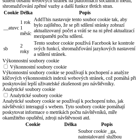
sdílení obsahu webových stránek na platformách sociálních médií,
shromažďování zpětné vazby a další funkce třetích stran.
Cookie
Délka
Popis
AddThis nastavuje tento soubor cookie tak, aby
1 rok
bylo zajištěno, že se při sdílení stránky zobrazí
__atuvc
1
aktualizovaný počet a vrátí se na ni před aktualizací
měsíc
mezipaměti počtu sdílení.
Tento soubor cookie používá Facebook ke kontrole
2
sb
svých funkcí, shromažďování jazykových nastavení
roky
a sdílení stránek.
Výkonnostní soubory cookie
Výkonnostní soubory cookie
Výkonnostní soubory cookie se používají k pochopení a analýze
klíčových výkonnostních indexů webových stránek, což pomáhá při
poskytování lepší uživatelské zkušenosti pro návštěvníky.
Analytické soubory cookie
Analytické soubory cookie
Analytické soubory cookie se používají k pochopení toho, jak
návštěvníci interagují s webem. Tyto soubory cookie pomáhají
poskytovat informace o metrikách počtu návštěvníků, míře
okamžitého opuštění, zdroji návštěvnosti atd.
Cookie
Délka
Popis
Soubor cookie _ga,
nainstalovaný službou