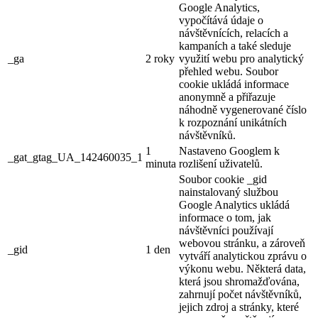
Google Analytics,
vypočítává údaje o
návštěvnících, relacích a
kampaních a také sleduje
_ga
2 roky
využití webu pro analytický
přehled webu. Soubor
cookie ukládá informace
anonymně a přiřazuje
náhodně vygenerované číslo
k rozpoznání unikátních
návštěvníků.
1
Nastaveno Googlem k
_gat_gtag_UA_142460035_1
minuta
rozlišení uživatelů.
Soubor cookie _gid
nainstalovaný službou
Google Analytics ukládá
informace o tom, jak
návštěvníci používají
webovou stránku, a zároveň
_gid
1 den
vytváří analytickou zprávu o
výkonu webu. Některá data,
která jsou shromažďována,
zahrnují počet návštěvníků,
jejich zdroj a stránky, které