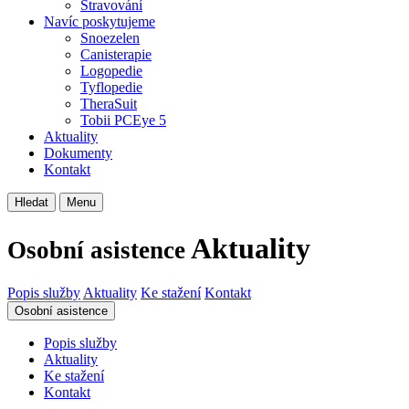
Stravování
Navíc poskytujeme
Snoezelen
Canisterapie
Logopedie
Tyflopedie
TheraSuit
Tobii PCEye 5
Aktuality
Dokumenty
Kontakt
Hledat
Menu
Aktuality
Osobní asistence
Popis služby
Aktuality
Ke stažení
Kontakt
Osobní asistence
Popis služby
Aktuality
Ke stažení
Kontakt