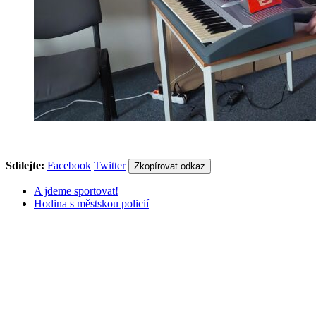
Sdílejte:
Facebook
Twitter
Zkopírovat odkaz
A jdeme sportovat!
Hodina s městskou policií
558 332 167