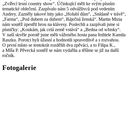
„Zvířecí lesní country show“. Účinkující měli ke svým písním
tematické oblečení. Zazpívalo nám 5 odvážlivců pod vedením
Andrey. Zazněly takové hity jako „Holubí dům“, „Snídaně v trávě“,
„Farma“, „Pod dubem za dubem“, Báječná ženská“. Martin Mizia
nám soutěž zpestřil hrou na klávesy. Poslechli a zazpívali jsme si
písničky: „Koukám, jak celá země vstává“ a „Bedna od whisky“.
V naší skvěle porotě jsme měli váženého hosta pana ředitele Kamila
Raszku. Porotci byli úžasní a hodnotili spravedlivě a s rozvahou.
O první místo se tentokrát rozdělili dva zpěváci, a to Filipa K.,
a Míša P. Pěvecká soutěž se nám vydařila a těšíme se již na další
ročník.
Fotogalerie