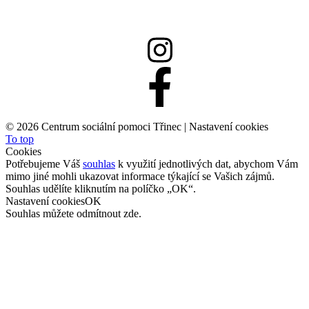
info@csptrinec.cz
©
2026 Centrum sociální pomoci Třinec |
Nastavení cookies
To top
Cookies
Potřebujeme Váš
souhlas
k využití jednotlivých dat, abychom Vám
mimo jiné mohli ukazovat informace týkající se Vašich zájmů.
Souhlas udělíte kliknutím na políčko „OK“.
Nastavení cookies
OK
Souhlas můžete odmítnout
zde
.