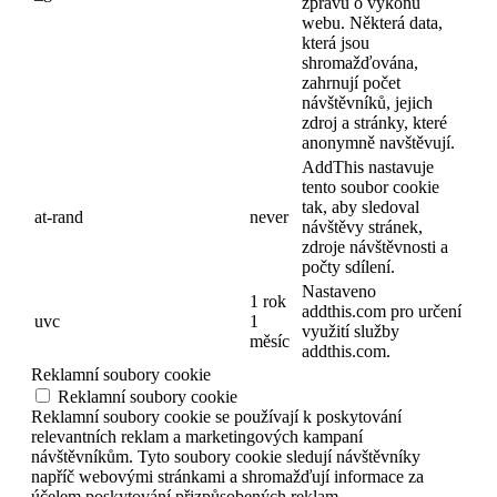
zprávu o výkonu
webu. Některá data,
která jsou
shromažďována,
zahrnují počet
návštěvníků, jejich
zdroj a stránky, které
anonymně navštěvují.
AddThis nastavuje
tento soubor cookie
tak, aby sledoval
at-rand
never
návštěvy stránek,
zdroje návštěvnosti a
počty sdílení.
Nastaveno
1 rok
addthis.com pro určení
uvc
1
využití služby
měsíc
addthis.com.
Reklamní soubory cookie
Reklamní soubory cookie
Reklamní soubory cookie se používají k poskytování
relevantních reklam a marketingových kampaní
návštěvníkům. Tyto soubory cookie sledují návštěvníky
napříč webovými stránkami a shromažďují informace za
účelem poskytování přizpůsobených reklam.