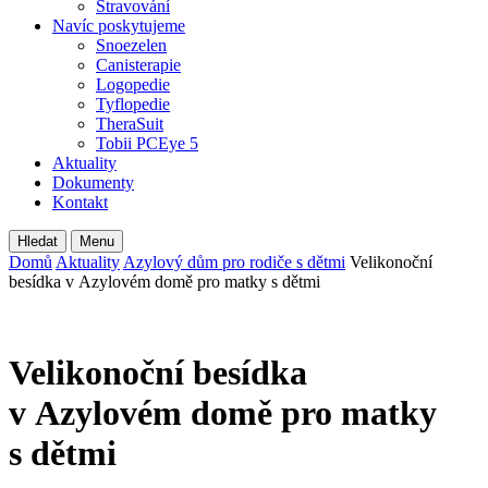
Stravování
Navíc poskytujeme
Snoezelen
Canisterapie
Logopedie
Tyflopedie
TheraSuit
Tobii PCEye 5
Aktuality
Dokumenty
Kontakt
Hledat
Menu
Domů
Aktuality
Azylový dům pro rodiče s dětmi
Velikonoční
besídka v Azylovém domě pro matky s dětmi
Velikonoční besídka
v Azylovém domě pro matky
s dětmi