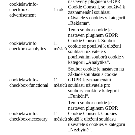
nastavený pluginem GDPR
cookielawinfo-
Cookie Consent, se používá k
checkbox-
1 rok
zaznamenání souhlasu
advertisement
uživatele s cookies v kategorii
„Reklama“.
Tento soubor cookie je
nastaven pluginem GDPR
Cookie Consent. Soubor
cookielawinfo-
11
cookie se používá k uložení
checkbox-analytics
měsíců
souhlasu uživatele s
používáním souborů cookie v
kategorii „Analytika“.
Soubor cookie je nastaven na
základě souhlasu s cookie
cookielawinfo-
11
GDPR k zaznamenání
checkbox-functional
měsíců
souhlasu uživatele pro
soubory cookie v kategorii
„Funkční“.
Tento soubor cookie je
nastaven pluginem GDPR
cookielawinfo-
11
Cookie Consent. Cookies
checkbox-necessary
měsíců
slouží k uložení souhlasu
uživatele s cookies v kategorii
„Nezbytné“.