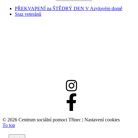
PŘEKVAPENÍ na ŠTĚDRÝ DEN V Azylovém domě
Sraz veteránů
558 332 167
info@csptrinec.cz
©
2026 Centrum sociální pomoci Třinec |
Nastavení cookies
To top