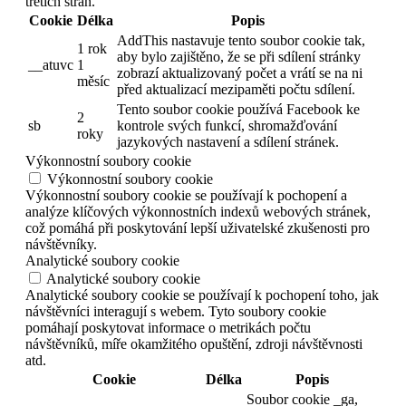
třetích stran.
Cookie
Délka
Popis
AddThis nastavuje tento soubor cookie tak,
1 rok
aby bylo zajištěno, že se při sdílení stránky
__atuvc
1
zobrazí aktualizovaný počet a vrátí se na ni
měsíc
před aktualizací mezipaměti počtu sdílení.
Tento soubor cookie používá Facebook ke
2
sb
kontrole svých funkcí, shromažďování
roky
jazykových nastavení a sdílení stránek.
Výkonnostní soubory cookie
Výkonnostní soubory cookie
Výkonnostní soubory cookie se používají k pochopení a
analýze klíčových výkonnostních indexů webových stránek,
což pomáhá při poskytování lepší uživatelské zkušenosti pro
návštěvníky.
Analytické soubory cookie
Analytické soubory cookie
Analytické soubory cookie se používají k pochopení toho, jak
návštěvníci interagují s webem. Tyto soubory cookie
pomáhají poskytovat informace o metrikách počtu
návštěvníků, míře okamžitého opuštění, zdroji návštěvnosti
atd.
Cookie
Délka
Popis
Soubor cookie _ga,