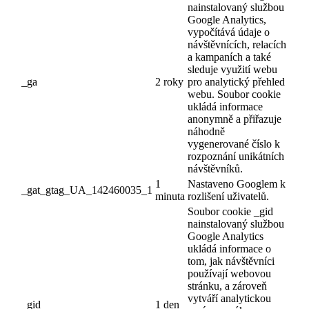
nainstalovaný službou
Google Analytics,
vypočítává údaje o
návštěvnících, relacích
a kampaních a také
sleduje využití webu
_ga
2 roky
pro analytický přehled
webu. Soubor cookie
ukládá informace
anonymně a přiřazuje
náhodně
vygenerované číslo k
rozpoznání unikátních
návštěvníků.
1
Nastaveno Googlem k
_gat_gtag_UA_142460035_1
minuta
rozlišení uživatelů.
Soubor cookie _gid
nainstalovaný službou
Google Analytics
ukládá informace o
tom, jak návštěvníci
používají webovou
stránku, a zároveň
vytváří analytickou
_gid
1 den