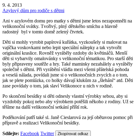
9. 4. 2013
Azylový dům pro rodiče s dětmi
Ani v azylovém domu pro matky s dětmi jsme letos nezapomněli na
velikonoční svátky. Tvořivý, plný dětského smíchu a hlavně
radostný byl v tomto domě zelený čtvrtek.
Děti si mohly vyrobit papírová kuřátka, vyzkoušely si malovat na
vajíčka voskovkami nebo lepit speciální nálepky a tak vytvořit
originální kraslice. Rovněž vyráběly ozdoby do květináčů. Menší
děti si vybarvily omalovánky s velikonoční tématikou. Pro starší děti
byly připraveny soutěže a hry. Také maminky nezahálely a vyráběly
společně s dětmi. Při vyrábění vládla mezi všemi přátelská pohoda
a veselá nálada, povídali jsme si o velikonočních zvycích a o tom,
jak se plete pomlázka, co holky dávají klukům za „šlehání“ atd. Děti
zase povídaly o tom, jak slaví Velikonoce u nich v rodině.
Po skončení besídky si děti odnesly vlastní výrobky sebou, aby si
vyzdobily pokoj nebo aby výrobkem potěšili někoho z rodiny. Už se
těšíme na další velikonoční setkání příští rok.
Poděkování patří také sl. Janě Cieslarová za její obětavou pomoc při
přípravě a realizaci Velikonoční besídky.
Sdílejte:
Facebook
Twitter
Zkopírovat odkaz