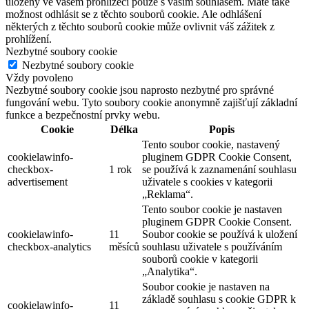
uloženy ve vašem prohlížeči pouze s vaším souhlasem. Máte také
možnost odhlásit se z těchto souborů cookie. Ale odhlášení
některých z těchto souborů cookie může ovlivnit váš zážitek z
prohlížení.
Nezbytné soubory cookie
Nezbytné soubory cookie
Vždy povoleno
Nezbytné soubory cookie jsou naprosto nezbytné pro správné
fungování webu. Tyto soubory cookie anonymně zajišťují základní
funkce a bezpečnostní prvky webu.
Cookie
Délka
Popis
Tento soubor cookie, nastavený
cookielawinfo-
pluginem GDPR Cookie Consent,
checkbox-
1 rok
se používá k zaznamenání souhlasu
advertisement
uživatele s cookies v kategorii
„Reklama“.
Tento soubor cookie je nastaven
pluginem GDPR Cookie Consent.
cookielawinfo-
11
Soubor cookie se používá k uložení
checkbox-analytics
měsíců
souhlasu uživatele s používáním
souborů cookie v kategorii
„Analytika“.
Soubor cookie je nastaven na
základě souhlasu s cookie GDPR k
cookielawinfo-
11