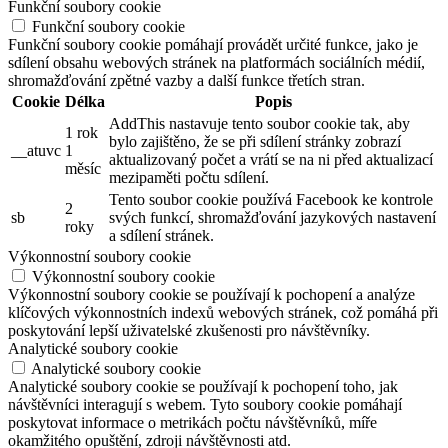
Funkční soubory cookie
Funkční soubory cookie
Funkční soubory cookie pomáhají provádět určité funkce, jako je
sdílení obsahu webových stránek na platformách sociálních médií,
shromažďování zpětné vazby a další funkce třetích stran.
Cookie
Délka
Popis
AddThis nastavuje tento soubor cookie tak, aby
1 rok
bylo zajištěno, že se při sdílení stránky zobrazí
__atuvc
1
aktualizovaný počet a vrátí se na ni před aktualizací
měsíc
mezipaměti počtu sdílení.
Tento soubor cookie používá Facebook ke kontrole
2
sb
svých funkcí, shromažďování jazykových nastavení
roky
a sdílení stránek.
Výkonnostní soubory cookie
Výkonnostní soubory cookie
Výkonnostní soubory cookie se používají k pochopení a analýze
klíčových výkonnostních indexů webových stránek, což pomáhá při
poskytování lepší uživatelské zkušenosti pro návštěvníky.
Analytické soubory cookie
Analytické soubory cookie
Analytické soubory cookie se používají k pochopení toho, jak
návštěvníci interagují s webem. Tyto soubory cookie pomáhají
poskytovat informace o metrikách počtu návštěvníků, míře
okamžitého opuštění, zdroji návštěvnosti atd.