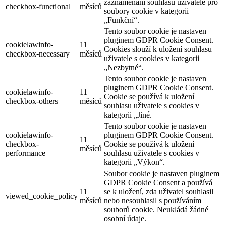
zaznamenání souhlasu uživatele pro
checkbox-functional
měsíců
soubory cookie v kategorii
„Funkční“.
Tento soubor cookie je nastaven
pluginem GDPR Cookie Consent.
cookielawinfo-
11
Cookies slouží k uložení souhlasu
checkbox-necessary
měsíců
uživatele s cookies v kategorii
„Nezbytné“.
Tento soubor cookie je nastaven
pluginem GDPR Cookie Consent.
cookielawinfo-
11
Cookie se používá k uložení
checkbox-others
měsíců
souhlasu uživatele s cookies v
kategorii „Jiné.
Tento soubor cookie je nastaven
cookielawinfo-
pluginem GDPR Cookie Consent.
11
checkbox-
Cookie se používá k uložení
měsíců
performance
souhlasu uživatele s cookies v
kategorii „Výkon“.
Soubor cookie je nastaven pluginem
GDPR Cookie Consent a používá
11
se k uložení, zda uživatel souhlasil
viewed_cookie_policy
měsíců
nebo nesouhlasil s používáním
souborů cookie. Neukládá žádné
osobní údaje.