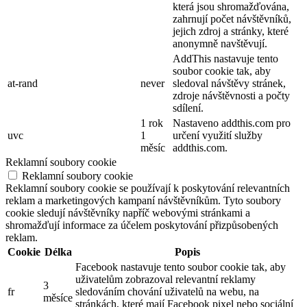
která jsou shromažďována,
zahrnují počet návštěvníků,
jejich zdroj a stránky, které
anonymně navštěvují.
AddThis nastavuje tento
soubor cookie tak, aby
at-rand
never
sledoval návštěvy stránek,
zdroje návštěvnosti a počty
sdílení.
1 rok
Nastaveno addthis.com pro
uvc
1
určení využití služby
měsíc
addthis.com.
Reklamní soubory cookie
Reklamní soubory cookie
Reklamní soubory cookie se používají k poskytování relevantních
reklam a marketingových kampaní návštěvníkům. Tyto soubory
cookie sledují návštěvníky napříč webovými stránkami a
shromažďují informace za účelem poskytování přizpůsobených
reklam.
Cookie
Délka
Popis
Facebook nastavuje tento soubor cookie tak, aby
uživatelům zobrazoval relevantní reklamy
3
fr
sledováním chování uživatelů na webu, na
měsíce
stránkách, které mají Facebook pixel nebo sociální