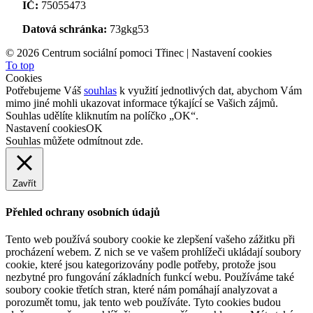
IČ:
75055473
Datová schránka:
73gkg53
©
2026 Centrum sociální pomoci Třinec |
Nastavení cookies
To top
Cookies
Potřebujeme Váš
souhlas
k využití jednotlivých dat, abychom Vám
mimo jiné mohli ukazovat informace týkající se Vašich zájmů.
Souhlas udělíte kliknutím na políčko „OK“.
Nastavení cookies
OK
Souhlas můžete odmítnout
zde
.
Zavřít
Přehled ochrany osobních údajů
Tento web používá soubory cookie ke zlepšení vašeho zážitku při
procházení webem. Z nich se ve vašem prohlížeči ukládají soubory
cookie, které jsou kategorizovány podle potřeby, protože jsou
nezbytné pro fungování základních funkcí webu. Používáme také
soubory cookie třetích stran, které nám pomáhají analyzovat a
porozumět tomu, jak tento web používáte. Tyto cookies budou