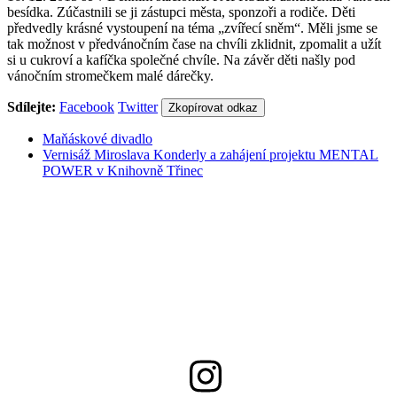
besídka. Zúčastnili se ji zástupci města, sponzoři a rodiče. Děti
předvedly krásné vystoupení na téma „zvířecí sněm“. Měli jsme se
tak možnost v předvánočním čase na chvíli zklidnit, zpomalit a užít
si u cukroví a kafíčka společné chvíle. Na závěr děti našly pod
vánočním stromečkem malé dárečky.
Sdílejte:
Facebook
Twitter
Zkopírovat odkaz
Maňáskové divadlo
Vernisáž Miroslava Konderly a zahájení projektu MENTAL
POWER v Knihovně Třinec
558 332 167
info@csptrinec.cz