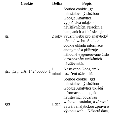
Cookie
Délka
Popis
Soubor cookie _ga,
nainstalovaný službou
Google Analytics,
vypočítává údaje o
návštěvnících, relacích a
kampaních a také sleduje
_ga
2 roky
využití webu pro analytický
přehled webu. Soubor
cookie ukládá informace
anonymně a přiřazuje
náhodně vygenerované číslo
k rozpoznání unikátních
návštěvníků.
1
Nastaveno Googlem k
_gat_gtag_UA_142460035_1
minuta
rozlišení uživatelů.
Soubor cookie _gid
nainstalovaný službou
Google Analytics ukládá
informace o tom, jak
návštěvníci používají
webovou stránku, a zároveň
_gid
1 den
vytváří analytickou zprávu o
výkonu webu. Některá data,