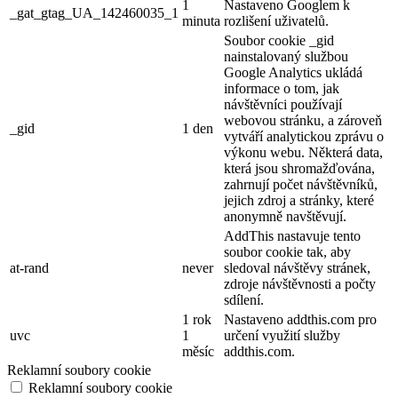
1
Nastaveno Googlem k
_gat_gtag_UA_142460035_1
minuta
rozlišení uživatelů.
Soubor cookie _gid
nainstalovaný službou
Google Analytics ukládá
informace o tom, jak
návštěvníci používají
webovou stránku, a zároveň
_gid
1 den
vytváří analytickou zprávu o
výkonu webu. Některá data,
která jsou shromažďována,
zahrnují počet návštěvníků,
jejich zdroj a stránky, které
anonymně navštěvují.
AddThis nastavuje tento
soubor cookie tak, aby
at-rand
never
sledoval návštěvy stránek,
zdroje návštěvnosti a počty
sdílení.
1 rok
Nastaveno addthis.com pro
uvc
1
určení využití služby
měsíc
addthis.com.
Reklamní soubory cookie
Reklamní soubory cookie