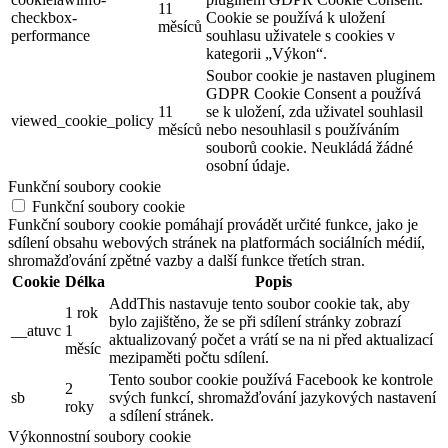
11
checkbox-
Cookie se používá k uložení
měsíců
performance
souhlasu uživatele s cookies v
kategorii „Výkon“.
Soubor cookie je nastaven pluginem
GDPR Cookie Consent a používá
11
se k uložení, zda uživatel souhlasil
viewed_cookie_policy
měsíců
nebo nesouhlasil s používáním
souborů cookie. Neukládá žádné
osobní údaje.
Funkční soubory cookie
Funkční soubory cookie
Funkční soubory cookie pomáhají provádět určité funkce, jako je
sdílení obsahu webových stránek na platformách sociálních médií,
shromažďování zpětné vazby a další funkce třetích stran.
Cookie
Délka
Popis
AddThis nastavuje tento soubor cookie tak, aby
1 rok
bylo zajištěno, že se při sdílení stránky zobrazí
__atuvc
1
aktualizovaný počet a vrátí se na ni před aktualizací
měsíc
mezipaměti počtu sdílení.
Tento soubor cookie používá Facebook ke kontrole
2
sb
svých funkcí, shromažďování jazykových nastavení
roky
a sdílení stránek.
Výkonnostní soubory cookie