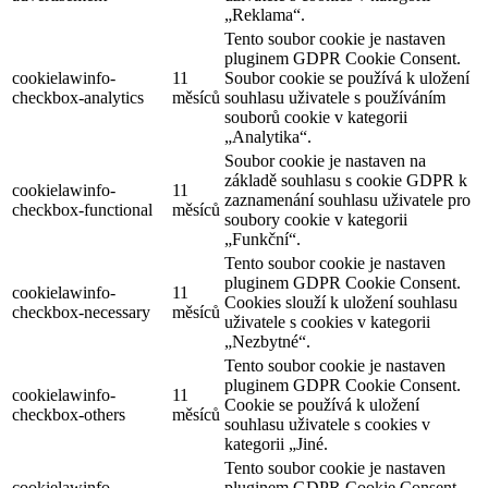
„Reklama“.
Tento soubor cookie je nastaven
pluginem GDPR Cookie Consent.
cookielawinfo-
11
Soubor cookie se používá k uložení
checkbox-analytics
měsíců
souhlasu uživatele s používáním
souborů cookie v kategorii
„Analytika“.
Soubor cookie je nastaven na
základě souhlasu s cookie GDPR k
cookielawinfo-
11
zaznamenání souhlasu uživatele pro
checkbox-functional
měsíců
soubory cookie v kategorii
„Funkční“.
Tento soubor cookie je nastaven
pluginem GDPR Cookie Consent.
cookielawinfo-
11
Cookies slouží k uložení souhlasu
checkbox-necessary
měsíců
uživatele s cookies v kategorii
„Nezbytné“.
Tento soubor cookie je nastaven
pluginem GDPR Cookie Consent.
cookielawinfo-
11
Cookie se používá k uložení
checkbox-others
měsíců
souhlasu uživatele s cookies v
kategorii „Jiné.
Tento soubor cookie je nastaven
cookielawinfo-
pluginem GDPR Cookie Consent.