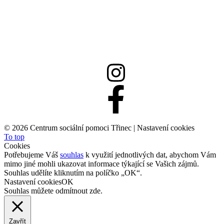
558 332 167
info@csptrinec.cz
©
2026 Centrum sociální pomoci Třinec |
Nastavení cookies
To top
Cookies
Potřebujeme Váš
souhlas
k využití jednotlivých dat, abychom Vám
mimo jiné mohli ukazovat informace týkající se Vašich zájmů.
Souhlas udělíte kliknutím na políčko „OK“.
Nastavení cookies
OK
Souhlas můžete odmítnout
zde
.
Zavřít