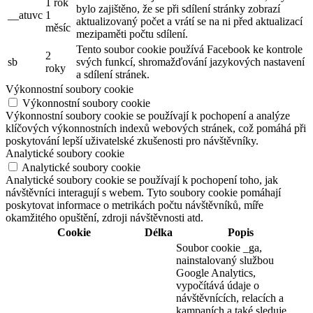
1 rok
bylo zajištěno, že se při sdílení stránky zobrazí
__atuvc
1
aktualizovaný počet a vrátí se na ni před aktualizací
měsíc
mezipaměti počtu sdílení.
Tento soubor cookie používá Facebook ke kontrole
2
sb
svých funkcí, shromažďování jazykových nastavení
roky
a sdílení stránek.
Výkonnostní soubory cookie
Výkonnostní soubory cookie
Výkonnostní soubory cookie se používají k pochopení a analýze
klíčových výkonnostních indexů webových stránek, což pomáhá při
poskytování lepší uživatelské zkušenosti pro návštěvníky.
Analytické soubory cookie
Analytické soubory cookie
Analytické soubory cookie se používají k pochopení toho, jak
návštěvníci interagují s webem. Tyto soubory cookie pomáhají
poskytovat informace o metrikách počtu návštěvníků, míře
okamžitého opuštění, zdroji návštěvnosti atd.
Cookie
Délka
Popis
Soubor cookie _ga,
nainstalovaný službou
Google Analytics,
vypočítává údaje o
návštěvnících, relacích a
kampaních a také sleduje