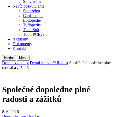
Stravování
Navíc poskytujeme
Snoezelen
Canisterapie
Logopedie
Tyflopedie
TheraSuit
Tobii PCEye 5
Aktuality
Dokumenty
Kontakt
Hledat
Menu
Domů
Aktuality
Denní stacionář Radost
Společné dopoledne plné
radosti a zážitků
Společné dopoledne plné
radosti a zážitků
8. 6. 2026
Denní stacionář Radost