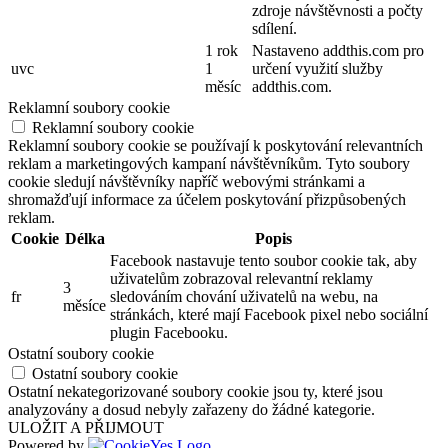
zdroje návštěvnosti a počty
sdílení.
1 rok
Nastaveno addthis.com pro
uvc
1
určení využití služby
měsíc
addthis.com.
Reklamní soubory cookie
Reklamní soubory cookie
Reklamní soubory cookie se používají k poskytování relevantních
reklam a marketingových kampaní návštěvníkům. Tyto soubory
cookie sledují návštěvníky napříč webovými stránkami a
shromažďují informace za účelem poskytování přizpůsobených
reklam.
Cookie
Délka
Popis
Facebook nastavuje tento soubor cookie tak, aby
uživatelům zobrazoval relevantní reklamy
3
fr
sledováním chování uživatelů na webu, na
měsíce
stránkách, které mají Facebook pixel nebo sociální
plugin Facebooku.
Ostatní soubory cookie
Ostatní soubory cookie
Ostatní nekategorizované soubory cookie jsou ty, které jsou
analyzovány a dosud nebyly zařazeny do žádné kategorie.
ULOŽIT A PŘIJMOUT
Powered by