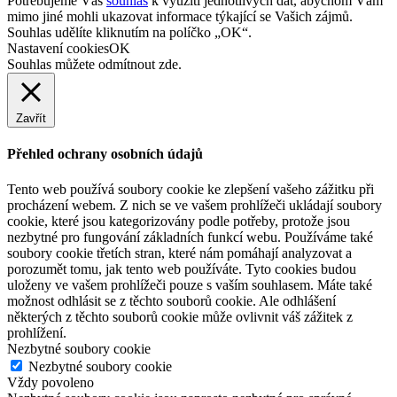
Potřebujeme Váš
souhlas
k využití jednotlivých dat, abychom Vám
mimo jiné mohli ukazovat informace týkající se Vašich zájmů.
Souhlas udělíte kliknutím na políčko „OK“.
Nastavení cookies
OK
Souhlas můžete odmítnout
zde
.
Zavřít
Přehled ochrany osobních údajů
Tento web používá soubory cookie ke zlepšení vašeho zážitku při
procházení webem. Z nich se ve vašem prohlížeči ukládají soubory
cookie, které jsou kategorizovány podle potřeby, protože jsou
nezbytné pro fungování základních funkcí webu. Používáme také
soubory cookie třetích stran, které nám pomáhají analyzovat a
porozumět tomu, jak tento web používáte. Tyto cookies budou
uloženy ve vašem prohlížeči pouze s vaším souhlasem. Máte také
možnost odhlásit se z těchto souborů cookie. Ale odhlášení
některých z těchto souborů cookie může ovlivnit váš zážitek z
prohlížení.
Nezbytné soubory cookie
Nezbytné soubory cookie
Vždy povoleno