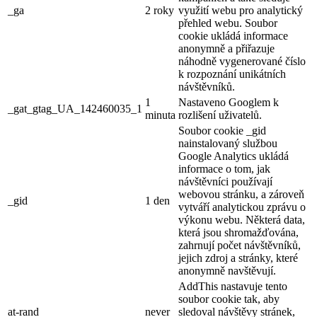
_ga
2 roky
využití webu pro analytický
přehled webu. Soubor
cookie ukládá informace
anonymně a přiřazuje
náhodně vygenerované číslo
k rozpoznání unikátních
návštěvníků.
1
Nastaveno Googlem k
_gat_gtag_UA_142460035_1
minuta
rozlišení uživatelů.
Soubor cookie _gid
nainstalovaný službou
Google Analytics ukládá
informace o tom, jak
návštěvníci používají
webovou stránku, a zároveň
_gid
1 den
vytváří analytickou zprávu o
výkonu webu. Některá data,
která jsou shromažďována,
zahrnují počet návštěvníků,
jejich zdroj a stránky, které
anonymně navštěvují.
AddThis nastavuje tento
soubor cookie tak, aby
at-rand
never
sledoval návštěvy stránek,