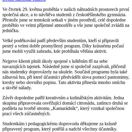
Ve čtvrtek 29. května proběhla v našich náhradních prostorech první
společná akce, a to návštěva studentů z českotěšínského gymnázia.
Přestože jsme se tentokrát setkali v jiném prostředí, celé dopoledne
proběhlo ve velmi příjemné atmosféře a vše jsme společně zvládli na
jedničku.
Velké poděkování patří především studentům, kteří si připravili
pestrý a velmi dobře promyšlený program. Díky krásnému počasí
jsme mohli využít zahradu, kde probíhala většina aktivit.
Nejprve klienti plnili úkoly spojené s luštěním tří na sebe
navazujících tajenek. Následně jsme si společně zazpívali, přičemž
nás studentky doprovázely na ukulele. Součástí programu byla také
zábavná hra, při které účastníci předváděli slova pomocí pantomimy,
kresby nebo slovního popisu. Tato aktivita přinesla mnoho smíchu
a skvělé nálady.
Závěr dopoledne patřil kreativním a kulinářským aktivitám. Jedna
skupina připravovala osvěžující domácí citronádu, zatímco druhá se
podílela na tvorbě stromu „Kamarádník“, který vznikal společnou
prací všech zúčastněných.
Studentkám i pedagogickému doprovodu děkujeme za krásně
připravený program, který potěšil a nadchl všechny účastníky.