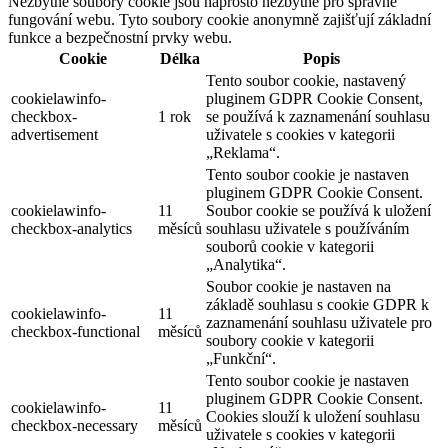
Nezbytné soubory cookie jsou naprosto nezbytné pro správné
fungování webu. Tyto soubory cookie anonymně zajišťují základní
funkce a bezpečnostní prvky webu.
Cookie
Délka
Popis
Tento soubor cookie, nastavený
cookielawinfo-
pluginem GDPR Cookie Consent,
checkbox-
1 rok
se používá k zaznamenání souhlasu
advertisement
uživatele s cookies v kategorii
„Reklama“.
Tento soubor cookie je nastaven
pluginem GDPR Cookie Consent.
cookielawinfo-
11
Soubor cookie se používá k uložení
checkbox-analytics
měsíců
souhlasu uživatele s používáním
souborů cookie v kategorii
„Analytika“.
Soubor cookie je nastaven na
základě souhlasu s cookie GDPR k
cookielawinfo-
11
zaznamenání souhlasu uživatele pro
checkbox-functional
měsíců
soubory cookie v kategorii
„Funkční“.
Tento soubor cookie je nastaven
pluginem GDPR Cookie Consent.
cookielawinfo-
11
Cookies slouží k uložení souhlasu
checkbox-necessary
měsíců
uživatele s cookies v kategorii