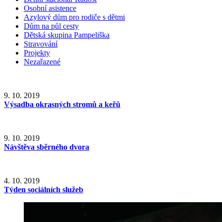
Osobní asistence
Azylový dům pro rodiče s dětmi
Dům na půl cesty
Dětská skupina Pampeliška
Stravování
Projekty
Nezařazené
9. 10. 2019
Výsadba okrasných stromů a keřů
9. 10. 2019
Návštěva sběrného dvora
4. 10. 2019
Týden sociálních služeb