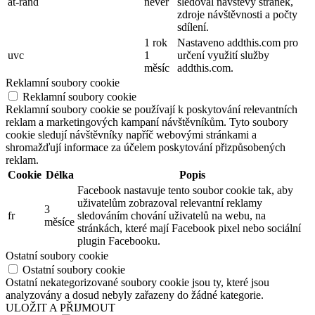
návštěvnících, relacích a
kampaních a také sleduje
_ga
2 roky
využití webu pro analytický
přehled webu. Soubor
cookie ukládá informace
anonymně a přiřazuje
náhodně vygenerované číslo
k rozpoznání unikátních
návštěvníků.
1
Nastaveno Googlem k
_gat_gtag_UA_142460035_1
minuta
rozlišení uživatelů.
Soubor cookie _gid
nainstalovaný službou
Google Analytics ukládá
informace o tom, jak
návštěvníci používají
webovou stránku, a zároveň
_gid
1 den
vytváří analytickou zprávu o
výkonu webu. Některá data,
která jsou shromažďována,
zahrnují počet návštěvníků,
jejich zdroj a stránky, které
anonymně navštěvují.
AddThis nastavuje tento