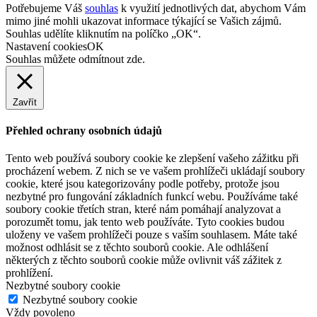
Current Page
21
Page
22
Page
23
558 332 167
info@csptrinec.cz
©
2026 Centrum sociální pomoci Třinec |
Nastavení cookies
To top