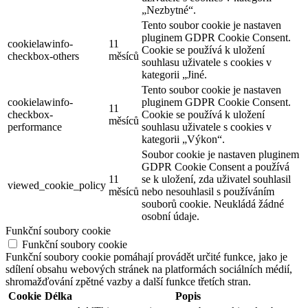
Vždy povoleno
Nezbytné soubory cookie jsou naprosto nezbytné pro správné
fungování webu. Tyto soubory cookie anonymně zajišťují základní
funkce a bezpečnostní prvky webu.
Cookie
Délka
Popis
Tento soubor cookie, nastavený
cookielawinfo-
pluginem GDPR Cookie Consent,
checkbox-
1 rok
se používá k zaznamenání souhlasu
advertisement
uživatele s cookies v kategorii
„Reklama“.
Tento soubor cookie je nastaven
pluginem GDPR Cookie Consent.
cookielawinfo-
11
Soubor cookie se používá k uložení
checkbox-analytics
měsíců
souhlasu uživatele s používáním
souborů cookie v kategorii
„Analytika“.
Soubor cookie je nastaven na
základě souhlasu s cookie GDPR k
cookielawinfo-
11
zaznamenání souhlasu uživatele pro
checkbox-functional
měsíců
soubory cookie v kategorii
„Funkční“.
Tento soubor cookie je nastaven
pluginem GDPR Cookie Consent.
cookielawinfo-
11
Cookies slouží k uložení souhlasu