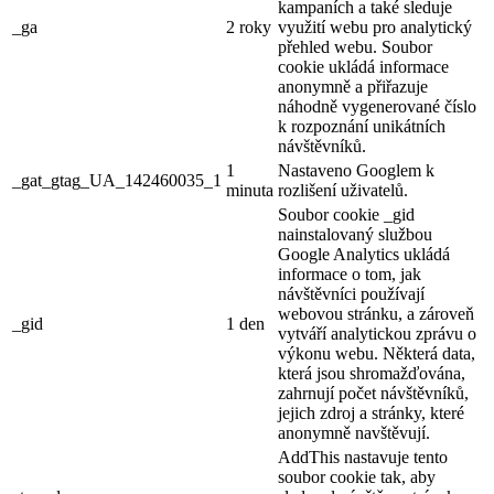
Cookie
Délka
Popis
AddThis nastavuje tento soubor cookie tak, aby
1 rok
bylo zajištěno, že se při sdílení stránky zobrazí
__atuvc
1
aktualizovaný počet a vrátí se na ni před aktualizací
měsíc
mezipaměti počtu sdílení.
Tento soubor cookie používá Facebook ke kontrole
2
sb
svých funkcí, shromažďování jazykových nastavení
roky
a sdílení stránek.
Výkonnostní soubory cookie
Výkonnostní soubory cookie
Výkonnostní soubory cookie se používají k pochopení a analýze
klíčových výkonnostních indexů webových stránek, což pomáhá při
poskytování lepší uživatelské zkušenosti pro návštěvníky.
Analytické soubory cookie
Analytické soubory cookie
Analytické soubory cookie se používají k pochopení toho, jak
návštěvníci interagují s webem. Tyto soubory cookie pomáhají
poskytovat informace o metrikách počtu návštěvníků, míře
okamžitého opuštění, zdroji návštěvnosti atd.
Cookie
Délka
Popis
Soubor cookie _ga,
nainstalovaný službou
Google Analytics,
vypočítává údaje o