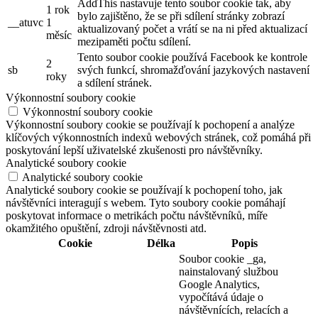
checkbox-necessary
měsíců
uživatele s cookies v kategorii
„Nezbytné“.
Tento soubor cookie je nastaven
pluginem GDPR Cookie Consent.
cookielawinfo-
11
Cookie se používá k uložení
checkbox-others
měsíců
souhlasu uživatele s cookies v
kategorii „Jiné.
Tento soubor cookie je nastaven
cookielawinfo-
pluginem GDPR Cookie Consent.
11
checkbox-
Cookie se používá k uložení
měsíců
performance
souhlasu uživatele s cookies v
kategorii „Výkon“.
Soubor cookie je nastaven pluginem
GDPR Cookie Consent a používá
11
se k uložení, zda uživatel souhlasil
viewed_cookie_policy
měsíců
nebo nesouhlasil s používáním
souborů cookie. Neukládá žádné
osobní údaje.
Funkční soubory cookie
Funkční soubory cookie
Funkční soubory cookie pomáhají provádět určité funkce, jako je
sdílení obsahu webových stránek na platformách sociálních médií,
shromažďování zpětné vazby a další funkce třetích stran.