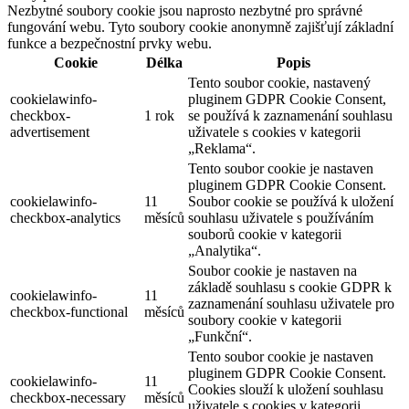
Cookies
Potřebujeme Váš
souhlas
k využití jednotlivých dat, abychom Vám
mimo jiné mohli ukazovat informace týkající se Vašich zájmů.
Souhlas udělíte kliknutím na políčko „OK“.
Nastavení cookies
OK
Souhlas můžete odmítnout
zde
.
Zavřít
Přehled ochrany osobních údajů
Tento web používá soubory cookie ke zlepšení vašeho zážitku při
procházení webem. Z nich se ve vašem prohlížeči ukládají soubory
cookie, které jsou kategorizovány podle potřeby, protože jsou
nezbytné pro fungování základních funkcí webu. Používáme také
soubory cookie třetích stran, které nám pomáhají analyzovat a
porozumět tomu, jak tento web používáte. Tyto cookies budou
uloženy ve vašem prohlížeči pouze s vaším souhlasem. Máte také
možnost odhlásit se z těchto souborů cookie. Ale odhlášení
některých z těchto souborů cookie může ovlivnit váš zážitek z
prohlížení.
Nezbytné soubory cookie
Nezbytné soubory cookie