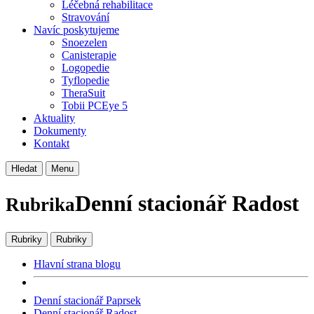
Léčebná rehabilitace
Stravování
Navíc poskytujeme
Snoezelen
Canisterapie
Logopedie
Tyflopedie
TheraSuit
Tobii PCEye 5
Aktuality
Dokumenty
Kontakt
Hledat
Menu
Denní stacionář Radost
Rubrika
Rubriky
Rubriky
Hlavní strana blogu
Denní stacionář Paprsek
Denní stacionář Radost