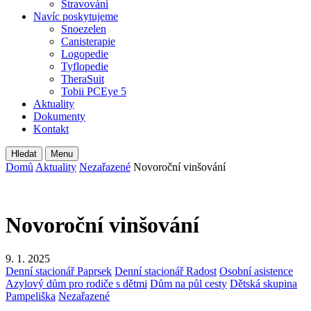
Stravování
Navíc poskytujeme
Snoezelen
Canisterapie
Logopedie
Tyflopedie
TheraSuit
Tobii PCEye 5
Aktuality
Dokumenty
Kontakt
Hledat
Menu
Domů
Aktuality
Nezařazené
Novoroční vinšování
Novoroční vinšování
9. 1. 2025
Denní stacionář Paprsek
Denní stacionář Radost
Osobní asistence
Azylový dům pro rodiče s dětmi
Dům na půl cesty
Dětská skupina
Pampeliška
Nezařazené