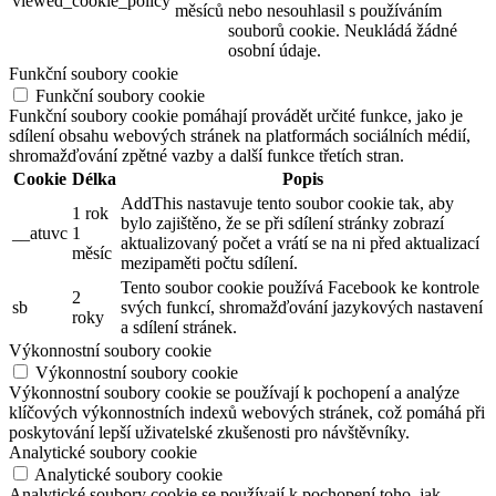
viewed_cookie_policy
měsíců
nebo nesouhlasil s používáním
souborů cookie. Neukládá žádné
osobní údaje.
Funkční soubory cookie
Funkční soubory cookie
Funkční soubory cookie pomáhají provádět určité funkce, jako je
sdílení obsahu webových stránek na platformách sociálních médií,
shromažďování zpětné vazby a další funkce třetích stran.
Cookie
Délka
Popis
AddThis nastavuje tento soubor cookie tak, aby
1 rok
bylo zajištěno, že se při sdílení stránky zobrazí
__atuvc
1
aktualizovaný počet a vrátí se na ni před aktualizací
měsíc
mezipaměti počtu sdílení.
Tento soubor cookie používá Facebook ke kontrole
2
sb
svých funkcí, shromažďování jazykových nastavení
roky
a sdílení stránek.
Výkonnostní soubory cookie
Výkonnostní soubory cookie
Výkonnostní soubory cookie se používají k pochopení a analýze
klíčových výkonnostních indexů webových stránek, což pomáhá při
poskytování lepší uživatelské zkušenosti pro návštěvníky.
Analytické soubory cookie
Analytické soubory cookie
Analytické soubory cookie se používají k pochopení toho, jak