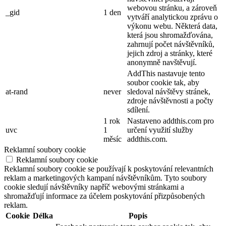
webovou stránku, a zároveň
_gid
1 den
vytváří analytickou zprávu o
výkonu webu. Některá data,
která jsou shromažďována,
zahrnují počet návštěvníků,
jejich zdroj a stránky, které
anonymně navštěvují.
AddThis nastavuje tento
soubor cookie tak, aby
at-rand
never
sledoval návštěvy stránek,
zdroje návštěvnosti a počty
sdílení.
1 rok
Nastaveno addthis.com pro
uvc
1
určení využití služby
měsíc
addthis.com.
Reklamní soubory cookie
Reklamní soubory cookie
Reklamní soubory cookie se používají k poskytování relevantních
reklam a marketingových kampaní návštěvníkům. Tyto soubory
cookie sledují návštěvníky napříč webovými stránkami a
shromažďují informace za účelem poskytování přizpůsobených
reklam.
Cookie
Délka
Popis