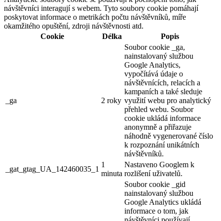
návštěvníci interagují s webem. Tyto soubory cookie pomáhají
poskytovat informace o metrikách počtu návštěvníků, míře
okamžitého opuštění, zdroji návštěvnosti atd.
Cookie
Délka
Popis
Soubor cookie _ga,
nainstalovaný službou
Google Analytics,
vypočítává údaje o
návštěvnících, relacích a
kampaních a také sleduje
_ga
2 roky
využití webu pro analytický
přehled webu. Soubor
cookie ukládá informace
anonymně a přiřazuje
náhodně vygenerované číslo
k rozpoznání unikátních
návštěvníků.
1
Nastaveno Googlem k
_gat_gtag_UA_142460035_1
minuta
rozlišení uživatelů.
Soubor cookie _gid
nainstalovaný službou
Google Analytics ukládá
informace o tom, jak
návštěvníci používají