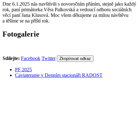
Dne 6.1.2025 nás navštívili s novoročním přáním, stejně jako každý
rok, paní primátorka Věra Palkovská a vedoucí odboru sociálních
věcí paní Jana Klusová. Moc všem děkujeme za milou návštěvu
a těšíme se na příští rok.
Fotogalerie
Sdílejte:
Facebook
Twitter
Zkopírovat odkaz
PF 2025
Caviaterapie v Denním stacionáři RADOST
558 332 167
info@csptrinec.cz