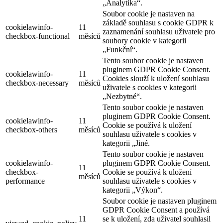
„Analytika“.
Soubor cookie je nastaven na
základě souhlasu s cookie GDPR k
cookielawinfo-
11
zaznamenání souhlasu uživatele pro
checkbox-functional
měsíců
soubory cookie v kategorii
„Funkční“.
Tento soubor cookie je nastaven
pluginem GDPR Cookie Consent.
cookielawinfo-
11
Cookies slouží k uložení souhlasu
checkbox-necessary
měsíců
uživatele s cookies v kategorii
„Nezbytné“.
Tento soubor cookie je nastaven
pluginem GDPR Cookie Consent.
cookielawinfo-
11
Cookie se používá k uložení
checkbox-others
měsíců
souhlasu uživatele s cookies v
kategorii „Jiné.
Tento soubor cookie je nastaven
cookielawinfo-
pluginem GDPR Cookie Consent.
11
checkbox-
Cookie se používá k uložení
měsíců
performance
souhlasu uživatele s cookies v
kategorii „Výkon“.
Soubor cookie je nastaven pluginem
GDPR Cookie Consent a používá
11
se k uložení, zda uživatel souhlasil