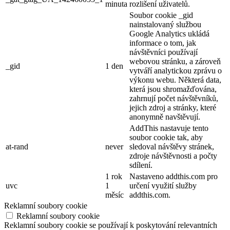
minuta
rozlišení uživatelů.
Soubor cookie _gid
nainstalovaný službou
Google Analytics ukládá
informace o tom, jak
návštěvníci používají
webovou stránku, a zároveň
_gid
1 den
vytváří analytickou zprávu o
výkonu webu. Některá data,
která jsou shromažďována,
zahrnují počet návštěvníků,
jejich zdroj a stránky, které
anonymně navštěvují.
AddThis nastavuje tento
soubor cookie tak, aby
at-rand
never
sledoval návštěvy stránek,
zdroje návštěvnosti a počty
sdílení.
1 rok
Nastaveno addthis.com pro
uvc
1
určení využití služby
měsíc
addthis.com.
Reklamní soubory cookie
Reklamní soubory cookie
Reklamní soubory cookie se používají k poskytování relevantních