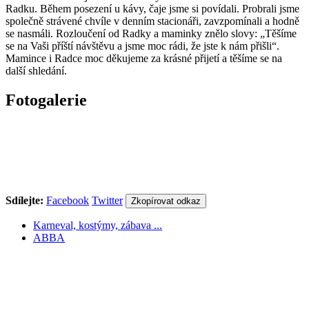
Radku. Během posezení u kávy, čaje jsme si povídali. Probrali jsme
společně strávené chvíle v denním stacionáři, zavzpomínali a hodně
se nasmáli. Rozloučení od Radky a maminky znělo slovy: „Těšíme
se na Vaši příští návštěvu a jsme moc rádi, že jste k nám přišli“.
Mamince i Radce moc děkujeme za krásné přijetí a těšíme se na
další shledání.
Fotogalerie
Sdílejte:
Facebook
Twitter
Zkopírovat odkaz
Karneval, kostýmy, zábava ...
ABBA