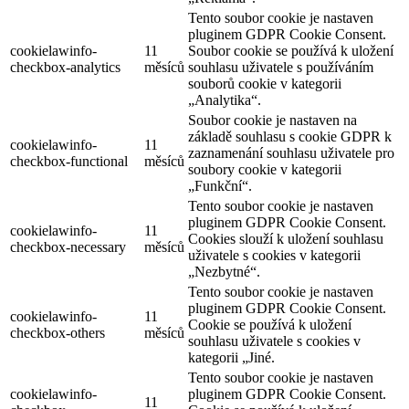
Tento soubor cookie je nastaven
pluginem GDPR Cookie Consent.
cookielawinfo-
11
Soubor cookie se používá k uložení
checkbox-analytics
měsíců
souhlasu uživatele s používáním
souborů cookie v kategorii
„Analytika“.
Soubor cookie je nastaven na
základě souhlasu s cookie GDPR k
cookielawinfo-
11
zaznamenání souhlasu uživatele pro
checkbox-functional
měsíců
soubory cookie v kategorii
„Funkční“.
Tento soubor cookie je nastaven
pluginem GDPR Cookie Consent.
cookielawinfo-
11
Cookies slouží k uložení souhlasu
checkbox-necessary
měsíců
uživatele s cookies v kategorii
„Nezbytné“.
Tento soubor cookie je nastaven
pluginem GDPR Cookie Consent.
cookielawinfo-
11
Cookie se používá k uložení
checkbox-others
měsíců
souhlasu uživatele s cookies v
kategorii „Jiné.
Tento soubor cookie je nastaven
cookielawinfo-
pluginem GDPR Cookie Consent.
11