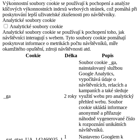
Výkonnostní soubory cookie se používají k pochopení a analýze
klíčových výkonnostních indexů webových stránek, což pomáhá při
poskytování lepší uživatelské zkušenosti pro návštěvníky.
Analytické soubory cookie
Analytické soubory cookie
Analytické soubory cookie se používají k pochopení toho, jak
návštěvníci interagují s webem. Tyto soubory cookie pomáhají
poskytovat informace o metrikách počtu návštěvníků, míře
okamžitého opuštění, zdroji návštěvnosti atd.
Cookie
Délka
Popis
Soubor cookie _ga,
nainstalovaný službou
Google Analytics,
vypočítává údaje o
návštěvnících, relacích a
kampaních a také sleduje
_ga
2 roky
využití webu pro analytický
přehled webu. Soubor
cookie ukládá informace
anonymně a přiřazuje
náhodně vygenerované číslo
k rozpoznání unikátních
návštěvníků.
1
Nastaveno Googlem k
_gat_gtag_UA_142460035_1