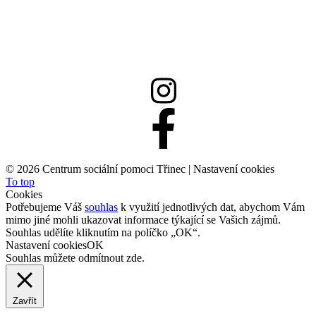
558 332 167
info@csptrinec.cz
©
2026 Centrum sociální pomoci Třinec |
Nastavení cookies
To top
Cookies
Potřebujeme Váš
souhlas
k využití jednotlivých dat, abychom Vám
mimo jiné mohli ukazovat informace týkající se Vašich zájmů.
Souhlas udělíte kliknutím na políčko „OK“.
Nastavení cookies
OK
Souhlas můžete odmítnout
zde
.
Zavřít