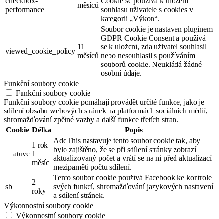
checkbox-
Cookie se používá k uložení
měsíců
performance
souhlasu uživatele s cookies v
kategorii „Výkon“.
Soubor cookie je nastaven pluginem
GDPR Cookie Consent a používá
11
se k uložení, zda uživatel souhlasil
viewed_cookie_policy
měsíců
nebo nesouhlasil s používáním
souborů cookie. Neukládá žádné
osobní údaje.
Funkční soubory cookie
Funkční soubory cookie
Funkční soubory cookie pomáhají provádět určité funkce, jako je
sdílení obsahu webových stránek na platformách sociálních médií,
shromažďování zpětné vazby a další funkce třetích stran.
Cookie
Délka
Popis
AddThis nastavuje tento soubor cookie tak, aby
1 rok
bylo zajištěno, že se při sdílení stránky zobrazí
__atuvc
1
aktualizovaný počet a vrátí se na ni před aktualizací
měsíc
mezipaměti počtu sdílení.
Tento soubor cookie používá Facebook ke kontrole
2
sb
svých funkcí, shromažďování jazykových nastavení
roky
a sdílení stránek.
Výkonnostní soubory cookie
Výkonnostní soubory cookie