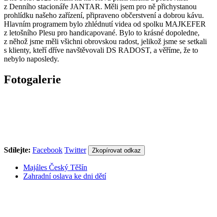
z Denního stacionáře JANTAR. Měli jsem pro ně přichystanou
prohlídku našeho zařízení, připraveno občerstvení a dobrou kávu.
Hlavním programem bylo zhlédnutí videa od spolku MAJKEFER
z letošního Plesu pro handicapované. Bylo to krásné dopoledne,
z něhož jsme měli všichni obrovskou radost, jelikož jsme se setkali
s klienty, kteří dříve navštěvovali DS RADOST, a věříme, že to
nebylo naposledy.
Fotogalerie
Sdílejte:
Facebook
Twitter
Zkopírovat odkaz
Majáles Český Těšín
Zahradní oslava ke dni dětí