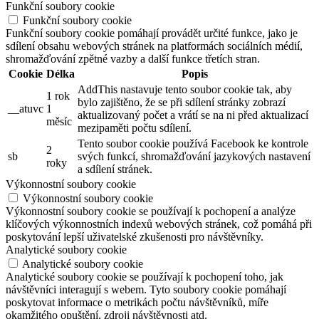
Funkční soubory cookie
Funkční soubory cookie
Funkční soubory cookie pomáhají provádět určité funkce, jako je
sdílení obsahu webových stránek na platformách sociálních médií,
shromažďování zpětné vazby a další funkce třetích stran.
Cookie
Délka
Popis
AddThis nastavuje tento soubor cookie tak, aby
1 rok
bylo zajištěno, že se při sdílení stránky zobrazí
__atuvc
1
aktualizovaný počet a vrátí se na ni před aktualizací
měsíc
mezipaměti počtu sdílení.
Tento soubor cookie používá Facebook ke kontrole
2
sb
svých funkcí, shromažďování jazykových nastavení
roky
a sdílení stránek.
Výkonnostní soubory cookie
Výkonnostní soubory cookie
Výkonnostní soubory cookie se používají k pochopení a analýze
klíčových výkonnostních indexů webových stránek, což pomáhá při
poskytování lepší uživatelské zkušenosti pro návštěvníky.
Analytické soubory cookie
Analytické soubory cookie
Analytické soubory cookie se používají k pochopení toho, jak
návštěvníci interagují s webem. Tyto soubory cookie pomáhají
poskytovat informace o metrikách počtu návštěvníků, míře
okamžitého opuštění, zdroji návštěvnosti atd.