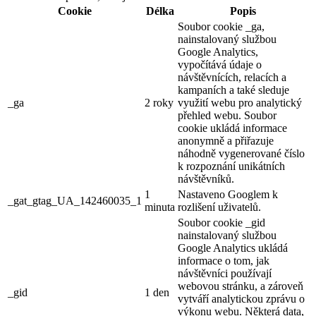
Cookie
Délka
Popis
Soubor cookie _ga,
nainstalovaný službou
Google Analytics,
vypočítává údaje o
návštěvnících, relacích a
kampaních a také sleduje
_ga
2 roky
využití webu pro analytický
přehled webu. Soubor
cookie ukládá informace
anonymně a přiřazuje
náhodně vygenerované číslo
k rozpoznání unikátních
návštěvníků.
1
Nastaveno Googlem k
_gat_gtag_UA_142460035_1
minuta
rozlišení uživatelů.
Soubor cookie _gid
nainstalovaný službou
Google Analytics ukládá
informace o tom, jak
návštěvníci používají
webovou stránku, a zároveň
_gid
1 den
vytváří analytickou zprávu o
výkonu webu. Některá data,