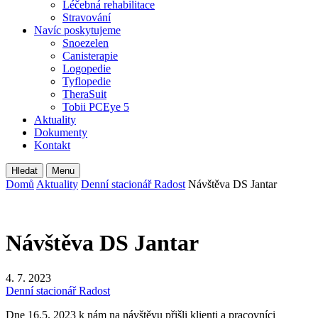
Léčebná rehabilitace
Stravování
Navíc poskytujeme
Snoezelen
Canisterapie
Logopedie
Tyflopedie
TheraSuit
Tobii PCEye 5
Aktuality
Dokumenty
Kontakt
Hledat
Menu
Domů
Aktuality
Denní stacionář Radost
Návštěva DS Jantar
Návštěva DS Jantar
4. 7. 2023
Denní stacionář Radost
Dne 16.5. 2023 k nám na návštěvu přišli klienti a pracovníci