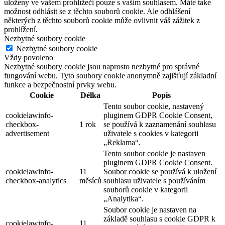
uloženy ve vašem prohlížeči pouze s vaším souhlasem. Máte také
možnost odhlásit se z těchto souborů cookie. Ale odhlášení
některých z těchto souborů cookie může ovlivnit váš zážitek z
prohlížení.
Nezbytné soubory cookie
Nezbytné soubory cookie
Vždy povoleno
Nezbytné soubory cookie jsou naprosto nezbytné pro správné
fungování webu. Tyto soubory cookie anonymně zajišťují základní
funkce a bezpečnostní prvky webu.
Cookie
Délka
Popis
Tento soubor cookie, nastavený
cookielawinfo-
pluginem GDPR Cookie Consent,
checkbox-
1 rok
se používá k zaznamenání souhlasu
advertisement
uživatele s cookies v kategorii
„Reklama“.
Tento soubor cookie je nastaven
pluginem GDPR Cookie Consent.
cookielawinfo-
11
Soubor cookie se používá k uložení
checkbox-analytics
měsíců
souhlasu uživatele s používáním
souborů cookie v kategorii
„Analytika“.
Soubor cookie je nastaven na
základě souhlasu s cookie GDPR k
cookielawinfo-
11