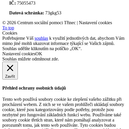
IČ:
75055473
Datová schránka:
73gkg53
©
2026 Centrum sociální pomoci Třinec |
Nastavení cookies
To top
Cookies
Potřebujeme Váš
souhlas
k využití jednotlivých dat, abychom Vám
mimo jiné mohli ukazovat informace týkající se Vašich zájmů.
Souhlas udělíte kliknutím na políčko „OK“.
Nastavení cookies
OK
Souhlas můžete odmítnout
zde
.
Zavřít
Přehled ochrany osobních údajů
Tento web používá soubory cookie ke zlepšení vašeho zážitku při
procházení webem. Z nich se ve vašem prohlížeči ukládají soubory
cookie, které jsou kategorizovány podle potřeby, protože jsou
nezbytné pro fungování základních funkcí webu. Používáme také
soubory cookie třetích stran, které nám pomáhají analyzovat a
porozumět tomu, jak tento web používáte. Tyto cookies budou