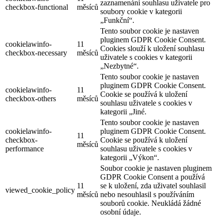
zaznamenání souhlasu uživatele pro
checkbox-functional
měsíců
soubory cookie v kategorii
„Funkční“.
Tento soubor cookie je nastaven
pluginem GDPR Cookie Consent.
cookielawinfo-
11
Cookies slouží k uložení souhlasu
checkbox-necessary
měsíců
uživatele s cookies v kategorii
„Nezbytné“.
Tento soubor cookie je nastaven
pluginem GDPR Cookie Consent.
cookielawinfo-
11
Cookie se používá k uložení
checkbox-others
měsíců
souhlasu uživatele s cookies v
kategorii „Jiné.
Tento soubor cookie je nastaven
cookielawinfo-
pluginem GDPR Cookie Consent.
11
checkbox-
Cookie se používá k uložení
měsíců
performance
souhlasu uživatele s cookies v
kategorii „Výkon“.
Soubor cookie je nastaven pluginem
GDPR Cookie Consent a používá
11
se k uložení, zda uživatel souhlasil
viewed_cookie_policy
měsíců
nebo nesouhlasil s používáním
souborů cookie. Neukládá žádné
osobní údaje.