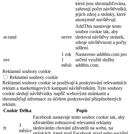
která jsou shromažďována,
zahrnují počet návštěvníků,
jejich zdroj a stránky, které
anonymně navštěvují.
AddThis nastavuje tento
soubor cookie tak, aby
at-rand
never
sledoval návštěvy stránek,
zdroje návštěvnosti a počty
sdílení.
1 rok
Nastaveno addthis.com pro
uvc
1
určení využití služby
měsíc
addthis.com.
Reklamní soubory cookie
Reklamní soubory cookie
Reklamní soubory cookie se používají k poskytování relevantních
reklam a marketingových kampaní návštěvníkům. Tyto soubory
cookie sledují návštěvníky napříč webovými stránkami a
shromažďují informace za účelem poskytování přizpůsobených
reklam.
Cookie
Délka
Popis
Facebook nastavuje tento soubor cookie tak, aby
uživatelům zobrazoval relevantní reklamy
3
fr
sledováním chování uživatelů na webu, na
měsíce
stránkách, které mají Facebook pixel nebo sociální