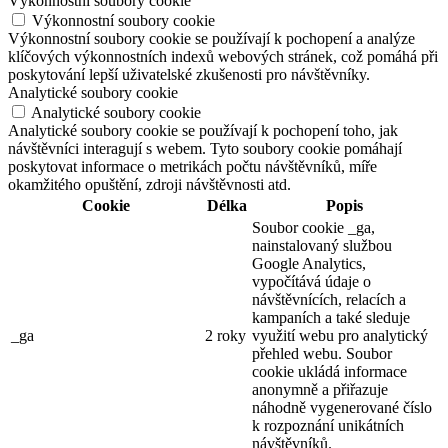
Výkonnostní soubory cookie
Výkonnostní soubory cookie
Výkonnostní soubory cookie se používají k pochopení a analýze
klíčových výkonnostních indexů webových stránek, což pomáhá při
poskytování lepší uživatelské zkušenosti pro návštěvníky.
Analytické soubory cookie
Analytické soubory cookie
Analytické soubory cookie se používají k pochopení toho, jak
návštěvníci interagují s webem. Tyto soubory cookie pomáhají
poskytovat informace o metrikách počtu návštěvníků, míře
okamžitého opuštění, zdroji návštěvnosti atd.
Cookie
Délka
Popis
Soubor cookie _ga,
nainstalovaný službou
Google Analytics,
vypočítává údaje o
návštěvnících, relacích a
kampaních a také sleduje
_ga
2 roky
využití webu pro analytický
přehled webu. Soubor
cookie ukládá informace
anonymně a přiřazuje
náhodně vygenerované číslo
k rozpoznání unikátních
návštěvníků.