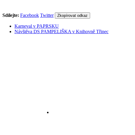
Sdílejte:
Facebook
Twitter
Zkopírovat odkaz
Karneval v PAPRSKU
Návštěva DS PAMPELIŠKA v Knihovně Třinec
558 332 167