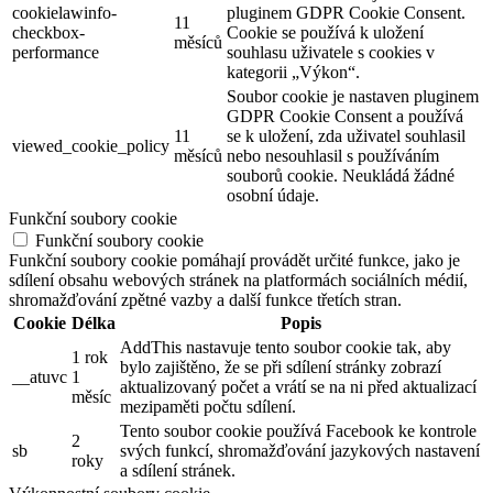
cookielawinfo-
pluginem GDPR Cookie Consent.
11
checkbox-
Cookie se používá k uložení
měsíců
performance
souhlasu uživatele s cookies v
kategorii „Výkon“.
Soubor cookie je nastaven pluginem
GDPR Cookie Consent a používá
11
se k uložení, zda uživatel souhlasil
viewed_cookie_policy
měsíců
nebo nesouhlasil s používáním
souborů cookie. Neukládá žádné
osobní údaje.
Funkční soubory cookie
Funkční soubory cookie
Funkční soubory cookie pomáhají provádět určité funkce, jako je
sdílení obsahu webových stránek na platformách sociálních médií,
shromažďování zpětné vazby a další funkce třetích stran.
Cookie
Délka
Popis
AddThis nastavuje tento soubor cookie tak, aby
1 rok
bylo zajištěno, že se při sdílení stránky zobrazí
__atuvc
1
aktualizovaný počet a vrátí se na ni před aktualizací
měsíc
mezipaměti počtu sdílení.
Tento soubor cookie používá Facebook ke kontrole
2
sb
svých funkcí, shromažďování jazykových nastavení
roky
a sdílení stránek.