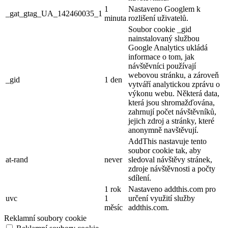
1
Nastaveno Googlem k
_gat_gtag_UA_142460035_1
minuta
rozlišení uživatelů.
Soubor cookie _gid
nainstalovaný službou
Google Analytics ukládá
informace o tom, jak
návštěvníci používají
webovou stránku, a zároveň
_gid
1 den
vytváří analytickou zprávu o
výkonu webu. Některá data,
která jsou shromažďována,
zahrnují počet návštěvníků,
jejich zdroj a stránky, které
anonymně navštěvují.
AddThis nastavuje tento
soubor cookie tak, aby
at-rand
never
sledoval návštěvy stránek,
zdroje návštěvnosti a počty
sdílení.
1 rok
Nastaveno addthis.com pro
uvc
1
určení využití služby
měsíc
addthis.com.
Reklamní soubory cookie