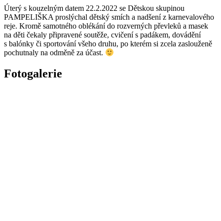
Úterý s kouzelným datem 22.2.2022 se Dětskou skupinou
PAMPELIŠKA proslýchal dětský smích a nadšení z karnevalového
reje. Kromě samotného oblékání do rozverných převleků a masek
na děti čekaly připravené soutěže, cvičení s padákem, dovádění
s balónky či sportování všeho druhu, po kterém si zcela zaslouženě
pochutnaly na odměně za účast.
Fotogalerie