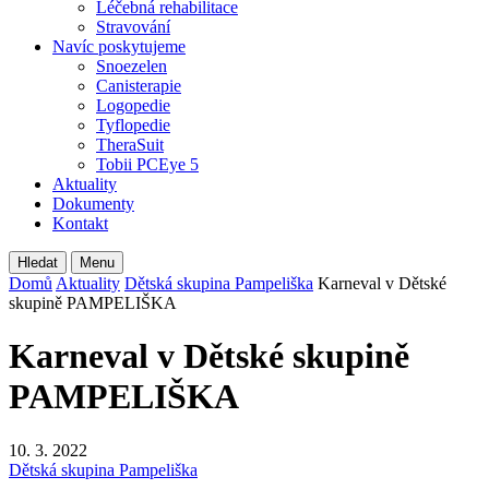
Léčebná rehabilitace
Stravování
Navíc poskytujeme
Snoezelen
Canisterapie
Logopedie
Tyflopedie
TheraSuit
Tobii PCEye 5
Aktuality
Dokumenty
Kontakt
Hledat
Menu
Domů
Aktuality
Dětská skupina Pampeliška
Karneval v Dětské
skupině PAMPELIŠKA
Karneval v Dětské skupině
PAMPELIŠKA
10. 3. 2022
Dětská skupina Pampeliška